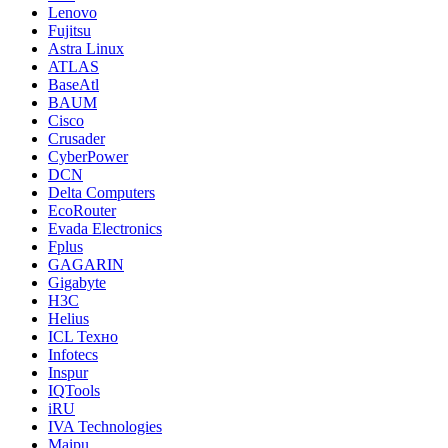
Lenovo
Fujitsu
Astra Linux
ATLAS
BaseAtl
BAUM
Cisco
Crusader
CyberPower
DCN
Delta Computers
EcoRouter
Evada Electronics
Fplus
GAGARIN
Gigabyte
H3C
Helius
ICL Техно
Infotecs
Inspur
IQTools
iRU
IVA Technologies
Maipu