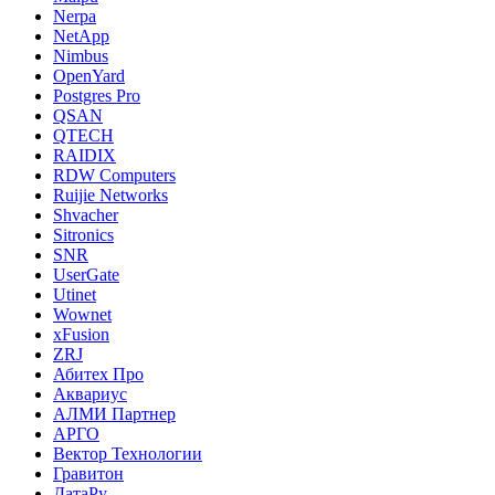
Nerpa
NetApp
Nimbus
OpenYard
Postgres Pro
QSAN
QTECH
RAIDIX
RDW Computers
Ruijie Networks
Shvacher
Sitronics
SNR
UserGate
Utinet
Wownet
xFusion
ZRJ
Абитех Про
Аквариус
АЛМИ Партнер
АРГО
Вектор Технологии
Гравитон
ДатаРу