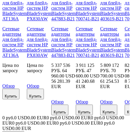
Сетевые
Сетевые
Сетевые
Сетевые
Сетевые
Сет
адаптеры
адаптеры
адаптеры
адаптеры
адаптеры
ада
для блейд-
для блейд-
для блейд-
для блейд-
для блейд-
для
систем HP
систем HP
систем HP
систем HP
систем HP
сис
BladeSystem
BladeSystem
BladeSystem
BladeSystem
BladeSystem
Bla
AT136A
PX830AW
447883-B21
700741-B21
403619-B21
700
Цена по
Цена по
5 337 536
3 911 125
5 809 172
828
запросу
запросу
РУБ.
64
РУБ.
47
РУБ.
70
РУБ
960.00 USD
600.00 USD
700.00 USD
080
56 281.39
41 240.68
61 254.53
8 7
Обзор
Обзор
EUR
EUR
EUR
EU
Купить
Купить
Обзор
Обзор
Обзор
Об
Купить
Купить
Купить
Ку
0 руб.
0 USD
0.00 EUR
0 руб.
0 USD
0.00 EUR
0 руб.
0 USD
0.00
EUR
0 руб.
0 USD
0.00 EUR
0 руб.
0 USD
0.00 EUR
0 руб.
0
USD
0.00 EUR