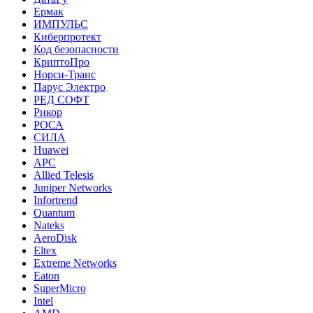
Ермак
ИМПУЛЬС
Киберпротект
Код безопасности
КриптоПро
Норси-Транс
Парус Электро
РЕД СОФТ
Рикор
РОСА
СИЛА
Huawei
APC
Allied Telesis
Juniper Networks
Infortrend
Quantum
Nateks
AeroDisk
Eltex
Extreme Networks
Eaton
SuperMicro
Intel