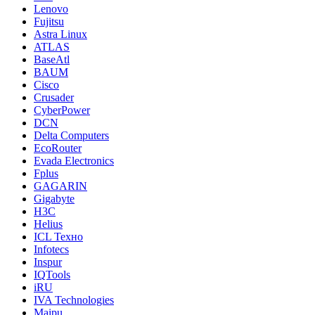
Lenovo
Fujitsu
Astra Linux
ATLAS
BaseAtl
BAUM
Cisco
Crusader
CyberPower
DCN
Delta Computers
EcoRouter
Evada Electronics
Fplus
GAGARIN
Gigabyte
H3C
Helius
ICL Техно
Infotecs
Inspur
IQTools
iRU
IVA Technologies
Maipu