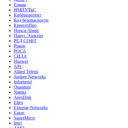
Ермак
ИМПУЛЬС
Киберпротект
Код безопасности
КриптоПро
Норси-Транс
Парус Электро
РЕД СОФТ
Рикор
РОСА
СИЛА
Huawei
APC
Allied Telesis
Juniper Networks
Infortrend
Quantum
Nateks
AeroDisk
Eltex
Extreme Networks
Eaton
SuperMicro
Intel