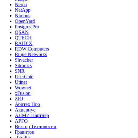
Nerpa
NetApp
Nimbus
OpenYard
Postgres Pro
QSAN
QTECH
RAIDIX
RDW Computers
Ruijie Networks
Shvacher
Sitronics
SNR
UserGate
Utinet
Wownet
xFusion
ZRJ
Абитех Про
Аквариус
АЛМИ Партнер
АРГО
Вектор Технологии
Гравитон
ДатаРу