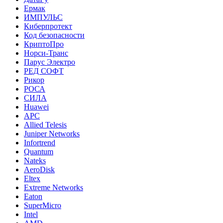
Ермак
ИМПУЛЬС
Киберпротект
Код безопасности
КриптоПро
Норси-Транс
Парус Электро
РЕД СОФТ
Рикор
РОСА
СИЛА
Huawei
APC
Allied Telesis
Juniper Networks
Infortrend
Quantum
Nateks
AeroDisk
Eltex
Extreme Networks
Eaton
SuperMicro
Intel