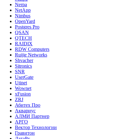
Nerpa
NetApp
Nimbus
OpenYard
Postgres Pro
QSAN
QTECH
RAIDIX
RDW Computers
Ruijie Networks
Shvacher
Sitronics
SNR
UserGate
Utinet
Wownet
xFusion
ZRJ
Абитех Про
Аквариус
АЛМИ Партнер
АРГО
Вектор Технологии
Гравитон
ДатаРу