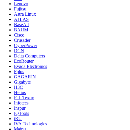
Lenovo
Fujitsu
Astra Linux
ATLAS
BaseAtl
BAUM
Cisco
Crusader
CyberPower
DCN
Delta Computers
EcoRouter
Evada Electronics
Fplus
GAGARIN
Gigabyte
H3C
Helius
ICL Техно
Infotecs
Inspur
IQTools
iRU
IVA Technologies
Maipu