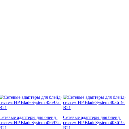
Сетевые адаптеры для блейд-
Сетевые адаптеры для блейд-
систем HP BladeSystem 456972-
систем HP BladeSystem 403619-
B21
B21