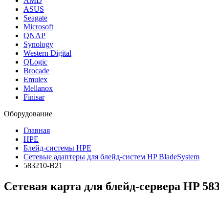
AMD
ASUS
Seagate
Microsoft
QNAP
Synology
Western Digital
QLogic
Brocade
Emulex
Mellanox
Finisar
Оборудование
Главная
HPE
Блейд-системы HPE
Сетевые адаптеры для блейд-систем HP BladeSystem
583210-B21
Сетевая карта для блейд-сервера HP
58