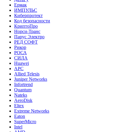
Ермак
ИМПУЛЬС
Киберпротект
Код безопасности
КриптоПро
Норси-Транс
Парус Электро
РЕД СОФТ
Рикор
РОСА
СИЛА
Huawei
APC
Allied Telesis
Juniper Networks
Infortrend
Quantum
Nateks
AeroDisk
Eltex
Extreme Networks
Eaton
SuperMicro
Intel