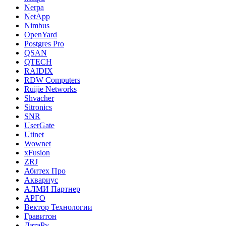
Nerpa
NetApp
Nimbus
OpenYard
Postgres Pro
QSAN
QTECH
RAIDIX
RDW Computers
Ruijie Networks
Shvacher
Sitronics
SNR
UserGate
Utinet
Wownet
xFusion
ZRJ
Абитех Про
Аквариус
АЛМИ Партнер
АРГО
Вектор Технологии
Гравитон
ДатаРу