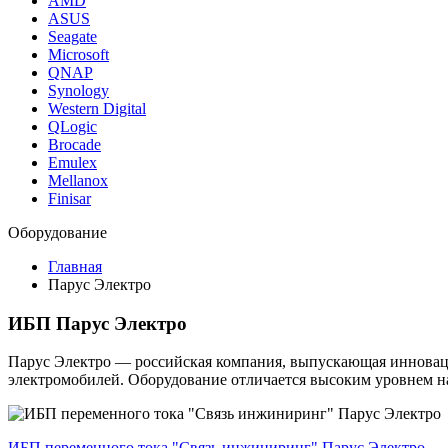
AMD
ASUS
Seagate
Microsoft
QNAP
Synology
Western Digital
QLogic
Brocade
Emulex
Mellanox
Finisar
Оборудование
Главная
Парус Электро
ИБП Парус Электро
Парус Электро — российская компания, выпускающая инноваци
электромобилей. Оборудование отличается высоким уровнем на
ИБП переменного тока "Связь инжиниринг" Парус Электро