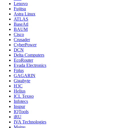
Lenovo
Fujitsu
Astra Linux
ATLAS
BaseAtl
BAUM
Cisco
Crusader
CyberPower
DCN
Delta Computers
EcoRouter
Evada Electronics
Fplus
GAGARIN
Gigabyte
H3C
Helius
ICL Техно
Infotecs
Inspur
IQTools
iRU
IVA Technologies
Maipu