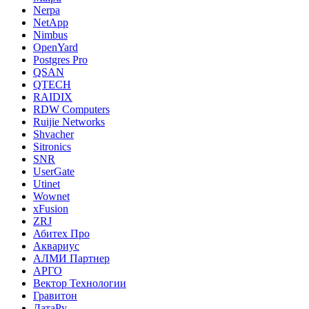
Nerpa
NetApp
Nimbus
OpenYard
Postgres Pro
QSAN
QTECH
RAIDIX
RDW Computers
Ruijie Networks
Shvacher
Sitronics
SNR
UserGate
Utinet
Wownet
xFusion
ZRJ
Абитех Про
Аквариус
АЛМИ Партнер
АРГО
Вектор Технологии
Гравитон
ДатаРу