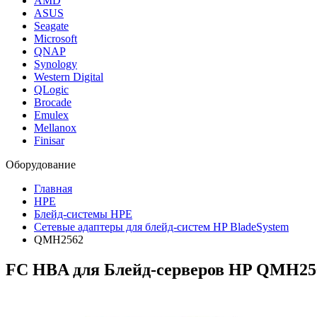
AMD
ASUS
Seagate
Microsoft
QNAP
Synology
Western Digital
QLogic
Brocade
Emulex
Mellanox
Finisar
Оборудование
Главная
HPE
Блейд-системы HPE
Сетевые адаптеры для блейд-систем HP BladeSystem
QMH2562
FC HBA для Блейд-серверов HP
QMH25