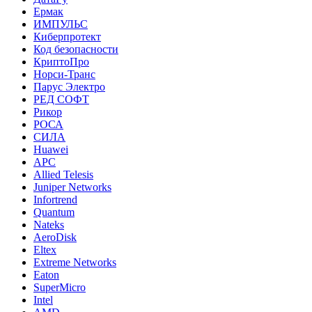
Ермак
ИМПУЛЬС
Киберпротект
Код безопасности
КриптоПро
Норси-Транс
Парус Электро
РЕД СОФТ
Рикор
РОСА
СИЛА
Huawei
APC
Allied Telesis
Juniper Networks
Infortrend
Quantum
Nateks
AeroDisk
Eltex
Extreme Networks
Eaton
SuperMicro
Intel