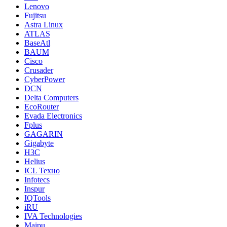
Lenovo
Fujitsu
Astra Linux
ATLAS
BaseAtl
BAUM
Cisco
Crusader
CyberPower
DCN
Delta Computers
EcoRouter
Evada Electronics
Fplus
GAGARIN
Gigabyte
H3C
Helius
ICL Техно
Infotecs
Inspur
IQTools
iRU
IVA Technologies
Maipu