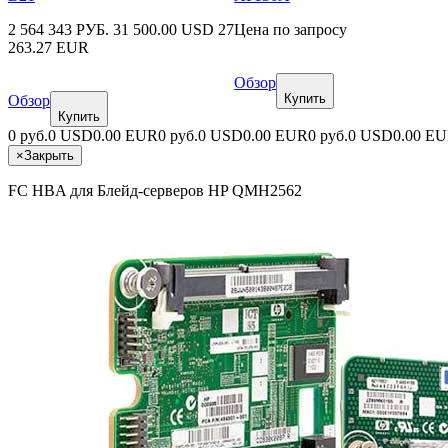
2 564 343 РУБ.
31 500.00 USD
27
Цена по запросу
263.27 EUR
Обзор
Купить
Обзор
Купить
0 руб.
0 USD
0.00 EUR
0 руб.
0 USD
0.00 EUR
0 руб.
0 USD
0.00 E
×
Закрыть
FC HBA для Блейд-серверов HP QMH2562