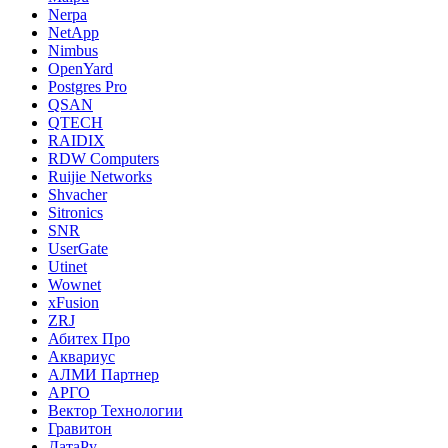
Nerpa
NetApp
Nimbus
OpenYard
Postgres Pro
QSAN
QTECH
RAIDIX
RDW Computers
Ruijie Networks
Shvacher
Sitronics
SNR
UserGate
Utinet
Wownet
xFusion
ZRJ
Абитех Про
Аквариус
АЛМИ Партнер
АРГО
Вектор Технологии
Гравитон
ДатаРу