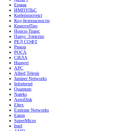
Ермак
ИМПУЛЬС
Киберпротект
Код безопасности
КриптоПро
Норси-Транс
Парус Электро
РЕД СОФТ
Рикор
РОСА
СИЛА
Huawei
APC
Allied Telesis
Juniper Networks
Infortrend
Quantum
Nateks
AeroDisk
Eltex
Extreme Networks
Eaton
SuperMicro
Intel