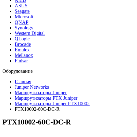
AMD
ASUS
Seagate
Microsoft
QNAP
Synology
Western Digital
QLogic
Brocade
Emulex
Mellanox
Finisar
Оборудование
Главная
Juniper Networks
Маршрутизаторы Juniper
Маршрутизаторы PTX Juniper
Маршрутизаторы Juniper PTX10002
PTX10002-60C-DC-R
PTX10002-60C-DC-R