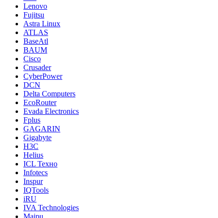
Lenovo
Fujitsu
Astra Linux
ATLAS
BaseAtl
BAUM
Cisco
Crusader
CyberPower
DCN
Delta Computers
EcoRouter
Evada Electronics
Fplus
GAGARIN
Gigabyte
H3C
Helius
ICL Техно
Infotecs
Inspur
IQTools
iRU
IVA Technologies
Maipu