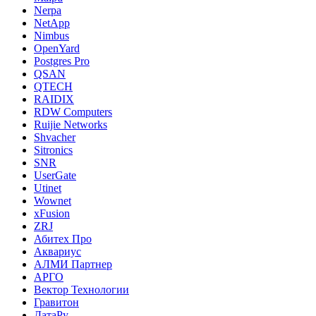
Nerpa
NetApp
Nimbus
OpenYard
Postgres Pro
QSAN
QTECH
RAIDIX
RDW Computers
Ruijie Networks
Shvacher
Sitronics
SNR
UserGate
Utinet
Wownet
xFusion
ZRJ
Абитех Про
Аквариус
АЛМИ Партнер
АРГО
Вектор Технологии
Гравитон
ДатаРу