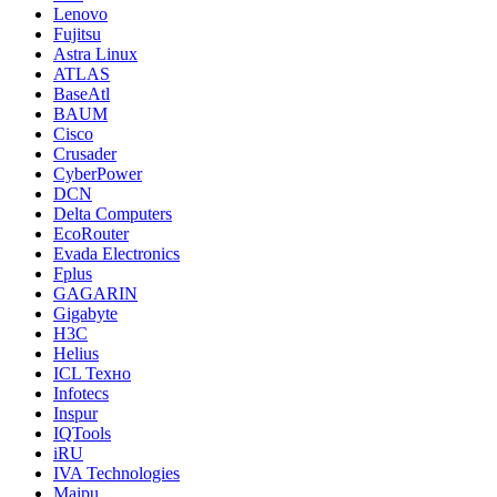
Lenovo
Fujitsu
Astra Linux
ATLAS
BaseAtl
BAUM
Cisco
Crusader
CyberPower
DCN
Delta Computers
EcoRouter
Evada Electronics
Fplus
GAGARIN
Gigabyte
H3C
Helius
ICL Техно
Infotecs
Inspur
IQTools
iRU
IVA Technologies
Maipu