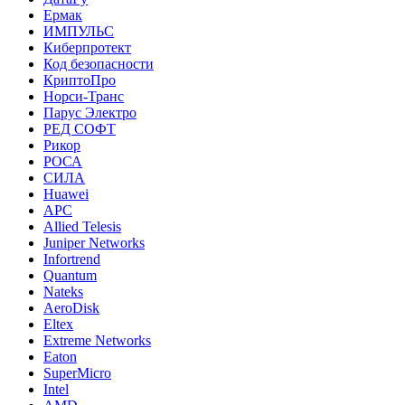
Ермак
ИМПУЛЬС
Киберпротект
Код безопасности
КриптоПро
Норси-Транс
Парус Электро
РЕД СОФТ
Рикор
РОСА
СИЛА
Huawei
APC
Allied Telesis
Juniper Networks
Infortrend
Quantum
Nateks
AeroDisk
Eltex
Extreme Networks
Eaton
SuperMicro
Intel