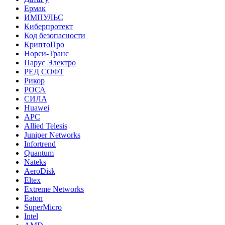
Ермак
ИМПУЛЬС
Киберпротект
Код безопасности
КриптоПро
Норси-Транс
Парус Электро
РЕД СОФТ
Рикор
РОСА
СИЛА
Huawei
APC
Allied Telesis
Juniper Networks
Infortrend
Quantum
Nateks
AeroDisk
Eltex
Extreme Networks
Eaton
SuperMicro
Intel