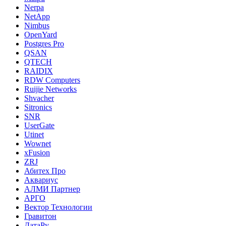
Nerpa
NetApp
Nimbus
OpenYard
Postgres Pro
QSAN
QTECH
RAIDIX
RDW Computers
Ruijie Networks
Shvacher
Sitronics
SNR
UserGate
Utinet
Wownet
xFusion
ZRJ
Абитех Про
Аквариус
АЛМИ Партнер
АРГО
Вектор Технологии
Гравитон
ДатаРу