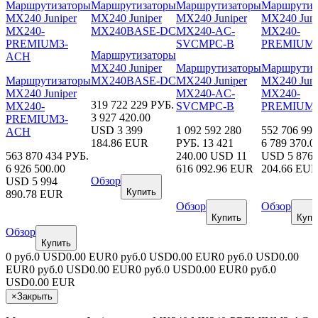
Маршрутизаторы
MX240 Juniper
Маршрутизаторы
Маршрутиз
Маршрутизаторы
MX240BASE-DC
MX240 Juniper
MX240 Juni
MX240 Juniper
MX240-AC-
MX240-
319 722 229 РУБ.
MX240-
SVCMPC-B
PREMIUM
3 927 420.00
PREMIUM3-
USD
3 399
1 092 592 280
552 706 99
ACH
184.86 EUR
РУБ.
13 421
6 789 370.0
563 870 434 РУБ.
240.00 USD
11
USD
5 876
6 926 500.00
616 092.96 EUR
204.66 EU
Обзор
USD
5 994
Купить
890.78 EUR
Обзор
Обзор
Купить
Купи
Обзор
Купить
0 руб.
0 USD
0.00 EUR
0 руб.
0 USD
0.00 EUR
0 руб.
0 USD
0.00
EUR
0 руб.
0 USD
0.00 EUR
0 руб.
0 USD
0.00 EUR
0 руб.
0
USD
0.00 EUR
×
Закрыть