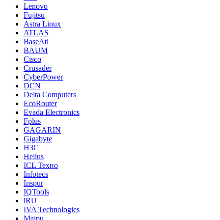
Lenovo
Fujitsu
Astra Linux
ATLAS
BaseAtl
BAUM
Cisco
Crusader
CyberPower
DCN
Delta Computers
EcoRouter
Evada Electronics
Fplus
GAGARIN
Gigabyte
H3C
Helius
ICL Техно
Infotecs
Inspur
IQTools
iRU
IVA Technologies
Maipu