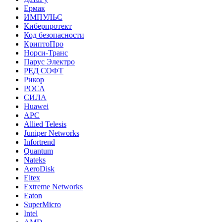
Ермак
ИМПУЛЬС
Киберпротект
Код безопасности
КриптоПро
Норси-Транс
Парус Электро
РЕД СОФТ
Рикор
РОСА
СИЛА
Huawei
APC
Allied Telesis
Juniper Networks
Infortrend
Quantum
Nateks
AeroDisk
Eltex
Extreme Networks
Eaton
SuperMicro
Intel