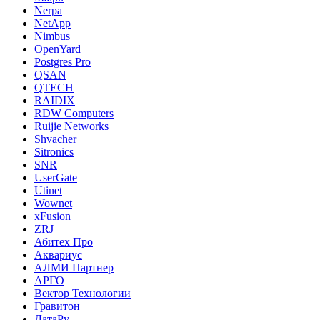
Nerpa
NetApp
Nimbus
OpenYard
Postgres Pro
QSAN
QTECH
RAIDIX
RDW Computers
Ruijie Networks
Shvacher
Sitronics
SNR
UserGate
Utinet
Wownet
xFusion
ZRJ
Абитех Про
Аквариус
АЛМИ Партнер
АРГО
Вектор Технологии
Гравитон
ДатаРу