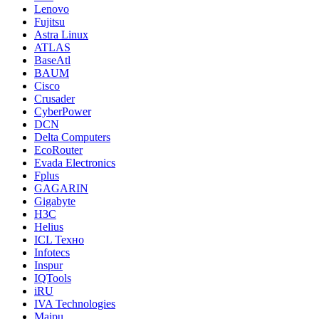
Lenovo
Fujitsu
Astra Linux
ATLAS
BaseAtl
BAUM
Cisco
Crusader
CyberPower
DCN
Delta Computers
EcoRouter
Evada Electronics
Fplus
GAGARIN
Gigabyte
H3C
Helius
ICL Техно
Infotecs
Inspur
IQTools
iRU
IVA Technologies
Maipu