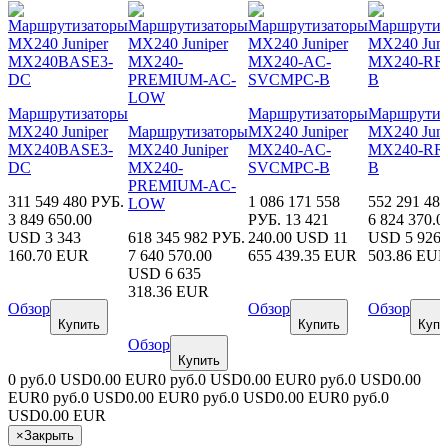
Маршрутизаторы
Маршрутизаторы
Маршрутиз
MX240 Juniper
Маршрутизаторы
MX240 Juniper
MX240 Juni
MX240BASE3-
MX240 Juniper
MX240-AC-
MX240-RR
DC
MX240-
SVCMPC-B
B
PREMIUM-AC-
311 549 480 РУБ.
1 086 171 558
552 291 48
LOW
3 849 650.00
РУБ.
13 421
6 824 370.0
USD
3 343
618 345 982 РУБ.
240.00 USD
11
USD
5 926
160.70 EUR
7 640 570.00
655 439.35 EUR
503.86 EU
USD
6 635
318.36 EUR
Обзор
Обзор
Обзор
Купить
Купить
Купи
Обзор
Купить
0 руб.
0 USD
0.00 EUR
0 руб.
0 USD
0.00 EUR
0 руб.
0 USD
0.00
EUR
0 руб.
0 USD
0.00 EUR
0 руб.
0 USD
0.00 EUR
0 руб.
0
USD
0.00 EUR
×
Закрыть