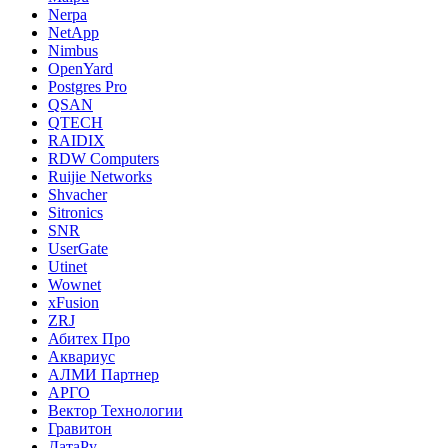
Nerpa
NetApp
Nimbus
OpenYard
Postgres Pro
QSAN
QTECH
RAIDIX
RDW Computers
Ruijie Networks
Shvacher
Sitronics
SNR
UserGate
Utinet
Wownet
xFusion
ZRJ
Абитех Про
Аквариус
АЛМИ Партнер
АРГО
Вектор Технологии
Гравитон
ДатаРу