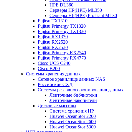
HPE DL360
Серверы HP(HPE) ML350
Серверы HP(HPE) ProLiant ML30
Fujitsu TX1310
Fujitsu Primergy TX1320
Fujitsu Primergy TX1330
Fujitsu RX1330
Fujitsu RX2520
Fujitsu RX2530
Fujitsu Primergy RX2540
Fujitsu Primergy RX4770
Cisco UCS C240
Cisco B200
Системы хранения данных
Сетевое хранилище данных NAS
Российские СХД
Системы резервного копирования данных
Ленточные библиотеки
Ленточные накопители
Дисковые массивы
Cистема хранения HP
Huawei OceanStor 2200
Huawei OceanStor 2600
Huawei OceanStor 5300