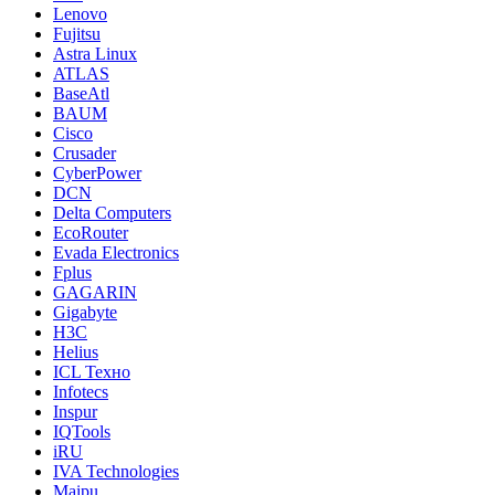
Lenovo
Fujitsu
Astra Linux
ATLAS
BaseAtl
BAUM
Cisco
Crusader
CyberPower
DCN
Delta Computers
EcoRouter
Evada Electronics
Fplus
GAGARIN
Gigabyte
H3C
Helius
ICL Техно
Infotecs
Inspur
IQTools
iRU
IVA Technologies
Maipu