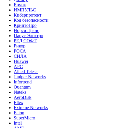
Ермак
ИМПУЛЬС
Киберпротект
Код безопасности
КриптоПро
Норси-Транс
Парус Электро
РЕД СОФТ
Рикор
РОСА
СИЛА
Huawei
APC
Allied Telesis
Juniper Networks
Infortrend
Quantum
Nateks
AeroDisk
Eltex
Extreme Networks
Eaton
SuperMicro
Intel