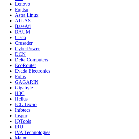
Lenovo
Fujitsu
Astra Linux
ATLAS
BaseAtl
BAUM
Cisco
Crusader
CyberPower
DCN
Delta Computers
EcoRouter
Evada Electronics
Fplus
GAGARIN
Gigabyte
H3C
Helius
ICL Техно
Infotecs
Inspur
IQTools
iRU
IVA Technologies
Maipu