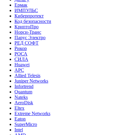
Ермак
ИМПУЛЬС
Киберпротект
Код безопасности
КриптоПро
Норси-Транс
Парус Электро
РЕД СОФТ
Рикор
РОСА
СИЛА
Huawei
APC
Allied Telesis
Juniper Networks
Infortrend
Quantum
Nateks
AeroDisk
Eltex
Extreme Networks
Eaton
SuperMicro
Intel