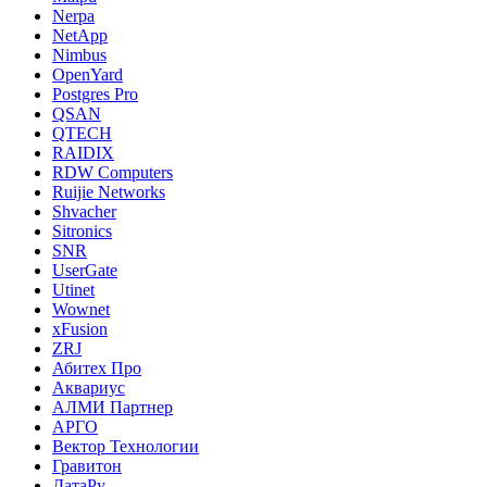
Nerpa
NetApp
Nimbus
OpenYard
Postgres Pro
QSAN
QTECH
RAIDIX
RDW Computers
Ruijie Networks
Shvacher
Sitronics
SNR
UserGate
Utinet
Wownet
xFusion
ZRJ
Абитех Про
Аквариус
АЛМИ Партнер
АРГО
Вектор Технологии
Гравитон
ДатаРу