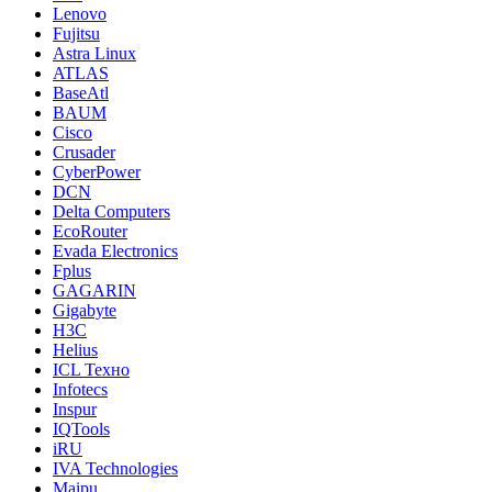
Lenovo
Fujitsu
Astra Linux
ATLAS
BaseAtl
BAUM
Cisco
Crusader
CyberPower
DCN
Delta Computers
EcoRouter
Evada Electronics
Fplus
GAGARIN
Gigabyte
H3C
Helius
ICL Техно
Infotecs
Inspur
IQTools
iRU
IVA Technologies
Maipu