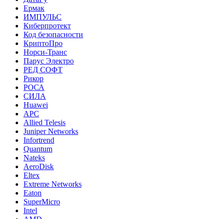
Ермак
ИМПУЛЬС
Киберпротект
Код безопасности
КриптоПро
Норси-Транс
Парус Электро
РЕД СОФТ
Рикор
РОСА
СИЛА
Huawei
APC
Allied Telesis
Juniper Networks
Infortrend
Quantum
Nateks
AeroDisk
Eltex
Extreme Networks
Eaton
SuperMicro
Intel