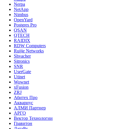
Nerpa
NetApp
Nimbus
OpenYard
Postgres Pro
QSAN
QTECH
RAIDIX
RDW Computers
Ruijie Networks
Shvacher
Sitronics
SNR
UserGate
Utinet
Wownet
xFusion
ZRJ
Абитех Про
Аквариус
АЛМИ Партнер
АРГО
Вектор Технологии
Гравитон
ДатаРу