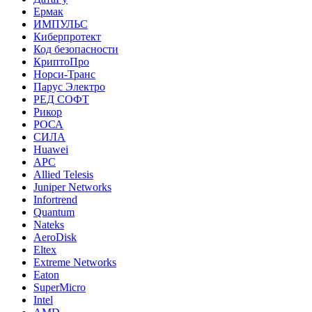
Ермак
ИМПУЛЬС
Киберпротект
Код безопасности
КриптоПро
Норси-Транс
Парус Электро
РЕД СОФТ
Рикор
РОСА
СИЛА
Huawei
APC
Allied Telesis
Juniper Networks
Infortrend
Quantum
Nateks
AeroDisk
Eltex
Extreme Networks
Eaton
SuperMicro
Intel