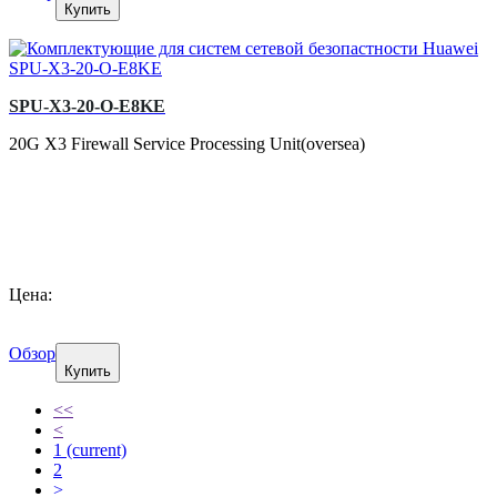
Купить
SPU-X3-20-O-E8KE
20G X3 Firewall Service Processing Unit(oversea)
Цена:
Обзор
Купить
<<
<
1
(current)
2
>