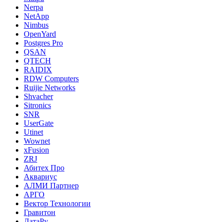
Nerpa
NetApp
Nimbus
OpenYard
Postgres Pro
QSAN
QTECH
RAIDIX
RDW Computers
Ruijie Networks
Shvacher
Sitronics
SNR
UserGate
Utinet
Wownet
xFusion
ZRJ
Абитех Про
Аквариус
АЛМИ Партнер
АРГО
Вектор Технологии
Гравитон
ДатаРу