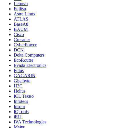
Lenovo
Fujitsu
Astra Linux
ATLAS
BaseAtl
BAUM
Cisco
Crusader
CyberPower
DCN
Delta Computers
EcoRouter
Evada Electronics
Fplus
GAGARIN
Gigabyte
H3C
Helius
ICL Техно
Infotecs
Inspur
IQTools
iRU
IVA Technologies
Maipu