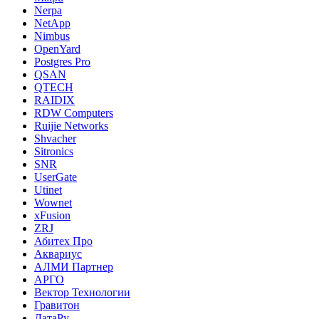
Nerpa
NetApp
Nimbus
OpenYard
Postgres Pro
QSAN
QTECH
RAIDIX
RDW Computers
Ruijie Networks
Shvacher
Sitronics
SNR
UserGate
Utinet
Wownet
xFusion
ZRJ
Абитех Про
Аквариус
АЛМИ Партнер
АРГО
Вектор Технологии
Гравитон
ДатаРу