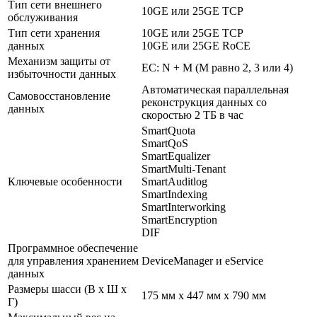
Тип сети внешнего
10GE или 25GE TCP
обслуживания
Тип сети хранения
10GE или 25GE TCP
данных
10GE или 25GE RoCE
Механизм защиты от
EC: N + M (M равно 2, 3 или 4)
избыточности данных
Автоматическая параллельная
Самовосстановление
реконструкция данных со
данных
скоростью 2 ТБ в час
SmartQuota
SmartQoS
SmartEqualizer
SmartMulti-Tenant
Ключевые особенности
SmartAuditlog
SmartIndexing
SmartInterworking
SmartEncryption
DIF
Программное обеспечение
для управления хранением
DeviceManager и eService
данных
Размеры шасси (В x Ш x
175 мм x 447 мм x 790 мм
Г)