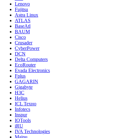
Lenovo
Fujitsu
Astra Linux
ATLAS
BaseAtl
BAUM
Cisco
Crusader
CyberPower
DCN
Delta Computers
EcoRouter
Evada Electronics
Fplus
GAGARIN
Gigabyte
H3C
Helius
ICL Техно
Infotecs
Inspur
IQTools
iRU
IVA Technologies
Maipu