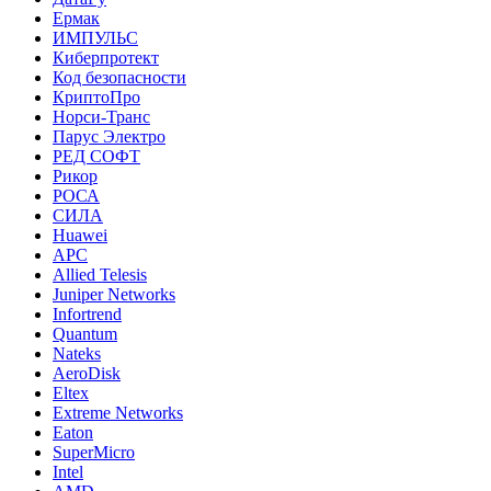
Ермак
ИМПУЛЬС
Киберпротект
Код безопасности
КриптоПро
Норси-Транс
Парус Электро
РЕД СОФТ
Рикор
РОСА
СИЛА
Huawei
APC
Allied Telesis
Juniper Networks
Infortrend
Quantum
Nateks
AeroDisk
Eltex
Extreme Networks
Eaton
SuperMicro
Intel