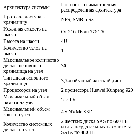
Полностью симметричная
Архитектура системы
распределенная архитектура
Протокол доступа к
NFS, SMB и S3
хранилищу
Исходная емкость на
От 216 ТБ до 576 ТБ
шасси
Высота на шасси
4U
Количество узлов на
1
шасси
Максимальное количество
дисков основного
36
хранилища на узел
Тип диска основного
3,5-дюймовый жесткий диск
хранилища
Процессоров на узел
2 процессора Huawei Kunpeng 920
Максимальный объем
512 ГБ
памяти на узел
Максимальный объем
4 x NVMe SSD
кэша на узел
2 жестких диска SAS по 600 ГБ
Количество системных
или 2 твердотельных накопителя
дисков на узел
SATA по 480 ГБ