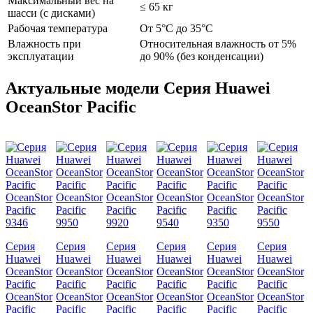
Максимальный вес на
≤ 65 кг
шасси (с дисками)
Рабочая температура
От 5°C до 35°C
Влажность при
Относительная влажность от 5%
эксплуатации
до 90% (без конденсации)
Актуальные модели Серия Huawei
OceanStor Pacific
Серия
Серия
Серия
Серия
Серия
Серия
Huawei
Huawei
Huawei
Huawei
Huawei
Huawei
OceanStor
OceanStor
OceanStor
OceanStor
OceanStor
OceanStor
Pacific
Pacific
Pacific
Pacific
Pacific
Pacific
OceanStor
OceanStor
OceanStor
OceanStor
OceanStor
OceanStor
Pacific
Pacific
Pacific
Pacific
Pacific
Pacific