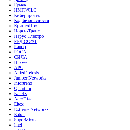
Ермак
ИМПУЛЬС
Киберпротект
Код безопасности
КриптоПро
Норси-Транс
Парус Электро
РЕД СОФТ
Рикор
РОСА
СИЛА
Huawei
APC
Allied Telesis
Juniper Networks
Infortrend
Quantum
Nateks
AeroDisk
Eltex
Extreme Networks
Eaton
SuperMicro
Intel