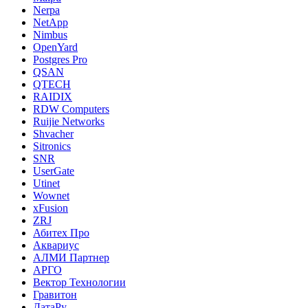
Nerpa
NetApp
Nimbus
OpenYard
Postgres Pro
QSAN
QTECH
RAIDIX
RDW Computers
Ruijie Networks
Shvacher
Sitronics
SNR
UserGate
Utinet
Wownet
xFusion
ZRJ
Абитех Про
Аквариус
АЛМИ Партнер
АРГО
Вектор Технологии
Гравитон
ДатаРу