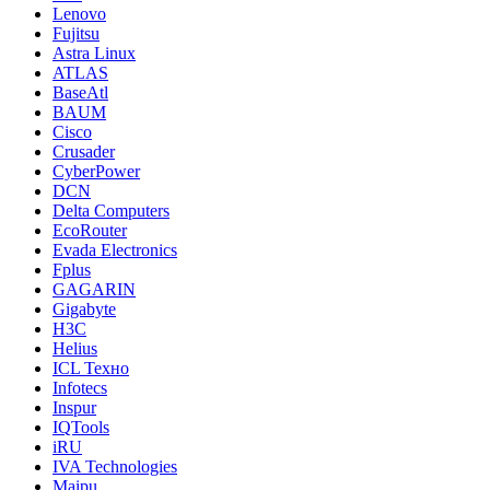
Lenovo
Fujitsu
Astra Linux
ATLAS
BaseAtl
BAUM
Cisco
Crusader
CyberPower
DCN
Delta Computers
EcoRouter
Evada Electronics
Fplus
GAGARIN
Gigabyte
H3C
Helius
ICL Техно
Infotecs
Inspur
IQTools
iRU
IVA Technologies
Maipu