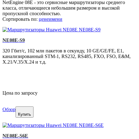
NetEngine 08E - это сервисные маршрутизаторы среднего
класса, отличающиеся небольшим размером и высокой
пропускной способностью.
Сортировать по:
цене
имени
NE08E-S9
320 Гбит/с, 102 млн пакетов в секунду, 10 GE/GE/FE, E1,
канализированный STM-1, RS232, RS485, FXO, FSO, E&M,
X.21/V.35/X.24 и т.д.
Цена по запросу
Обзор
Купить
NE08E-S6E