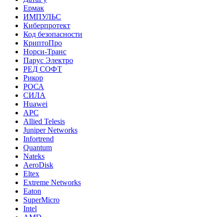
Ермак
ИМПУЛЬС
Киберпротект
Код безопасности
КриптоПро
Норси-Транс
Парус Электро
РЕД СОФТ
Рикор
РОСА
СИЛА
Huawei
APC
Allied Telesis
Juniper Networks
Infortrend
Quantum
Nateks
AeroDisk
Eltex
Extreme Networks
Eaton
SuperMicro
Intel