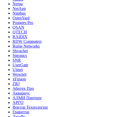
Nerpa
NetApp
Nimbus
OpenYard
Postgres Pro
QSAN
QTECH
RAIDIX
RDW Computers
Ruijie Networks
Shvacher
Sitronics
SNR
UserGate
Utinet
Wownet
xFusion
ZRJ
Абитех Про
Аквариус
АЛМИ Партнер
АРГО
Вектор Технологии
Гравитон
ДатаРу