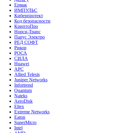
Ермак
ИМПУЛЬС
Киберпротект
Код безопасности
КриптоПро
Норси-Транс
Парус Электро
РЕД СОФТ
Рикор
РОСА
СИЛА
Huawei
APC
Allied Telesis
Juniper Networks
Infortrend
Quantum
Nateks
AeroDisk
Eltex
Extreme Networks
Eaton
SuperMicro
Intel