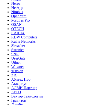
Nerpa
NetApp
Nimbus
OpenYard
Postgres Pro
QSAN
QTECH
RAIDIX
RDW Computers
Ruijie Networks
Shvacher
Sitronics
SNR
UserGate
Utinet
Wownet
xFusion
ZRJ
Абитех Про
Аквариус
АЛМИ Партнер
АРГО
Вектор Технологии
Гравитон
ДатаРу