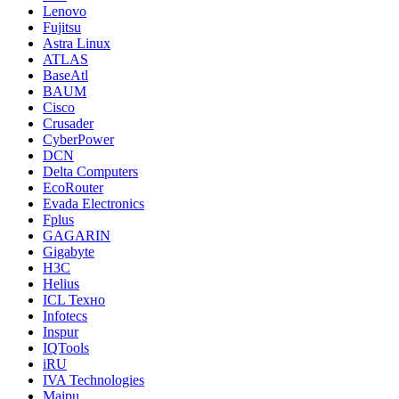
Lenovo
Fujitsu
Astra Linux
ATLAS
BaseAtl
BAUM
Cisco
Crusader
CyberPower
DCN
Delta Computers
EcoRouter
Evada Electronics
Fplus
GAGARIN
Gigabyte
H3C
Helius
ICL Техно
Infotecs
Inspur
IQTools
iRU
IVA Technologies
Maipu