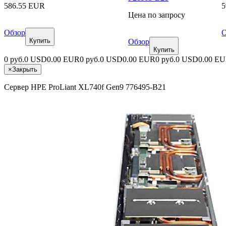
586.55 EUR
5
Цена по запросу
Обзор
О
Купить
Обзор
Купить
0 руб.
0 USD
0.00 EUR
0 руб.
0 USD
0.00 EUR
0 руб.
0 USD
0.00 E
×
Закрыть
Сервер HPE ProLiant XL740f Gen9 776495-B21