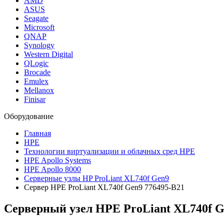
AMD
ASUS
Seagate
Microsoft
QNAP
Synology
Western Digital
QLogic
Brocade
Emulex
Mellanox
Finisar
Оборудование
Главная
HPE
Технологии виртуализации и облачных сред HPE
HPE Apollo Systems
HPE Apollo 8000
Серверные узлы HP ProLiant XL740f Gen9
Сервер HPE ProLiant XL740f Gen9 776495-B21
Серверный узел HPE ProLiant XL740f G