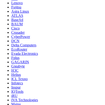
Lenovo
Fujitsu
Astra Linux
ATLAS
BaseAtl
BAUM
Cisco
Crusader
CyberPower
DCN
Delta Computers
EcoRouter
Evada Electronics
Fplus
GAGARIN
Gigabyte
H3C
Helius
ICL Техно
Infotecs
Inspur
IQTools
iRU
IVA Technologies
Maipu