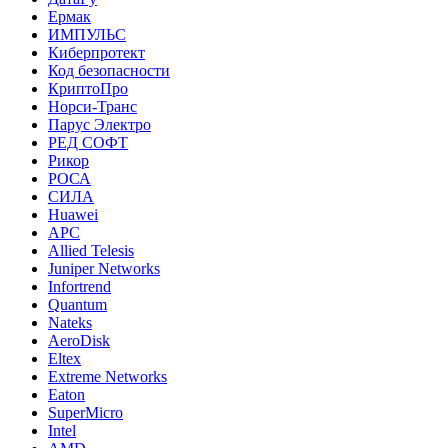
Ермак
ИМПУЛЬС
Киберпротект
Код безопасности
КриптоПро
Норси-Транс
Парус Электро
РЕД СОФТ
Рикор
РОСА
СИЛА
Huawei
APC
Allied Telesis
Juniper Networks
Infortrend
Quantum
Nateks
AeroDisk
Eltex
Extreme Networks
Eaton
SuperMicro
Intel