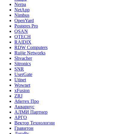
Nerpa
NetApp
Nimbus
OpenYard
Postgres Pro
QSAN
QTECH
RAIDIX
RDW Computers
Ruijie Networks
Shvacher
Sitronics
SNR
UserGate
Utinet
Wownet
xFusion
ZRJ
Абитех Про
Аквариус
АЛМИ Партнер
АРГО
Вектор Технологии
Гравитон
ДатаРу