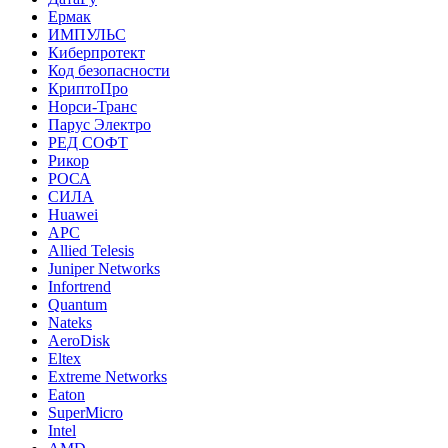
Ермак
ИМПУЛЬС
Киберпротект
Код безопасности
КриптоПро
Норси-Транс
Парус Электро
РЕД СОФТ
Рикор
РОСА
СИЛА
Huawei
APC
Allied Telesis
Juniper Networks
Infortrend
Quantum
Nateks
AeroDisk
Eltex
Extreme Networks
Eaton
SuperMicro
Intel