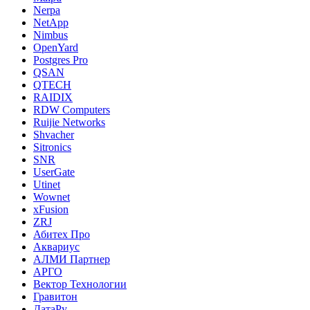
Nerpa
NetApp
Nimbus
OpenYard
Postgres Pro
QSAN
QTECH
RAIDIX
RDW Computers
Ruijie Networks
Shvacher
Sitronics
SNR
UserGate
Utinet
Wownet
xFusion
ZRJ
Абитех Про
Аквариус
АЛМИ Партнер
АРГО
Вектор Технологии
Гравитон
ДатаРу