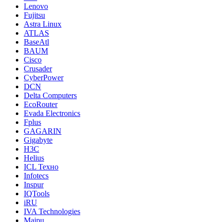
Lenovo
Fujitsu
Astra Linux
ATLAS
BaseAtl
BAUM
Cisco
Crusader
CyberPower
DCN
Delta Computers
EcoRouter
Evada Electronics
Fplus
GAGARIN
Gigabyte
H3C
Helius
ICL Техно
Infotecs
Inspur
IQTools
iRU
IVA Technologies
Maipu