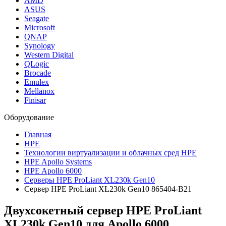
AMD
ASUS
Seagate
Microsoft
QNAP
Synology
Western Digital
QLogic
Brocade
Emulex
Mellanox
Finisar
Оборудование
Главная
HPE
Технологии виртуализации и облачных сред HPE
HPE Apollo Systems
HPE Apollo 6000
Серверы HPE ProLiant XL230k Gen10
Сервер HPE ProLiant XL230k Gen10 865404-B21
Двухсокетный сервер HPE ProLiant
XL230k Gen10 для Apollo 6000