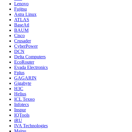
Lenovo
Fujitsu
Astra Linux
ATLAS
BaseAtl
BAUM
Cisco
Crusader
CyberPower
DCN
Delta Computers
EcoRouter
Evada Electronics
Fplus
GAGARIN
Gigabyte
H3C
Helius
ICL Техно
Infotecs
Inspur
IQTools
iRU
IVA Technologies
Maipu