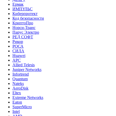
Ермак
ИМПУЛЬС
Киберпротект
Код безопасности
КриптоПро
Норси-Транс
Парус Электро
РЕД СОФТ
Рикор
РОСА
СИЛА
Huawei
APC
Allied Telesis
Juniper Networks
Infortrend
Quantum
Nateks
AeroDisk
Eltex
Extreme Networks
Eaton
SuperMicro
Intel