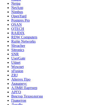
Nerpa
NetApp
Nimbus
OpenYard
Postgres Pro
QSAN
QTECH
RAIDIX
RDW Computers
Ruijie Networks
Shvacher
Sitronics
SNR
UserGate
Utinet
Wownet
xFusion
ZRJ
Абитех Про
Аквариус
АЛМИ Партнер
АРГО
Вектор Технологии
Гравитон
ДатаРу