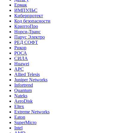
Ермак
ИМПУЛЬС
Киберпротект
Код безопасности
КриптоПро
Норси-Транс
Парус Электро
РЕД СОФТ
Рикор
РОСА
СИЛА
Huawei
APC
Allied Telesis
Juniper Networks
Infortrend
Quantum
Nateks
AeroDisk
Eltex
Extreme Networks
Eaton
SuperMicro
Intel