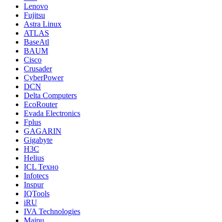
Lenovo
Fujitsu
Astra Linux
ATLAS
BaseAtl
BAUM
Cisco
Crusader
CyberPower
DCN
Delta Computers
EcoRouter
Evada Electronics
Fplus
GAGARIN
Gigabyte
H3C
Helius
ICL Техно
Infotecs
Inspur
IQTools
iRU
IVA Technologies
Maipu