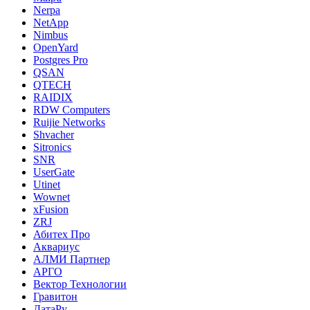
Nerpa
NetApp
Nimbus
OpenYard
Postgres Pro
QSAN
QTECH
RAIDIX
RDW Computers
Ruijie Networks
Shvacher
Sitronics
SNR
UserGate
Utinet
Wownet
xFusion
ZRJ
Абитех Про
Аквариус
АЛМИ Партнер
АРГО
Вектор Технологии
Гравитон
ДатаРу