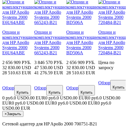
Опции и
Опции и
Опции и
Опции и
комплектующие
комплектующие
комплектующие
комплектующи
для HP Apollo
для HP Apollo
для HP Apollo
для HP Apollo
Systems 2000
Systems 2000
Systems 2000
Systems 2000
E6U64ABE
665243-B21
BD506A
720484-B21
2 656 909 РУБ.
3 846 570 РУБ.
2 656 909 РУБ.
Цена по
32 830.00 USD
47 530.00 USD
32 830.00 USD
запросу
28 510.63 EUR
41 276.59 EUR
28 510.63 EUR
Обзор
Купить
Обзор
Обзор
Обзор
Купить
Купить
Купить
0 руб.
0 USD
0.00 EUR
0 руб.
0 USD
0.00 EUR
0 руб.
0 USD
0.00
EUR
0 руб.
0 USD
0.00 EUR
0 руб.
0 USD
0.00 EUR
0 руб.
0
USD
0.00 EUR
×
Закрыть
Сетевой адаптер для HP Apollo 2000 700751-B21