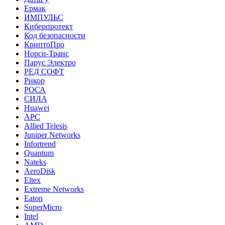
Ермак
ИМПУЛЬС
Киберпротект
Код безопасности
КриптоПро
Норси-Транс
Парус Электро
РЕД СОФТ
Рикор
РОСА
СИЛА
Huawei
APC
Allied Telesis
Juniper Networks
Infortrend
Quantum
Nateks
AeroDisk
Eltex
Extreme Networks
Eaton
SuperMicro
Intel