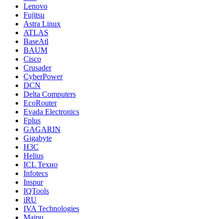
Lenovo
Fujitsu
Astra Linux
ATLAS
BaseAtl
BAUM
Cisco
Crusader
CyberPower
DCN
Delta Computers
EcoRouter
Evada Electronics
Fplus
GAGARIN
Gigabyte
H3C
Helius
ICL Техно
Infotecs
Inspur
IQTools
iRU
IVA Technologies
Maipu