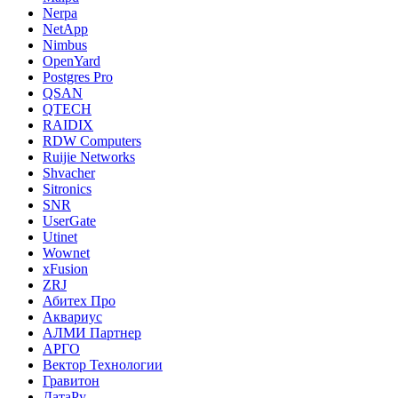
Nerpa
NetApp
Nimbus
OpenYard
Postgres Pro
QSAN
QTECH
RAIDIX
RDW Computers
Ruijie Networks
Shvacher
Sitronics
SNR
UserGate
Utinet
Wownet
xFusion
ZRJ
Абитех Про
Аквариус
АЛМИ Партнер
АРГО
Вектор Технологии
Гравитон
ДатаРу