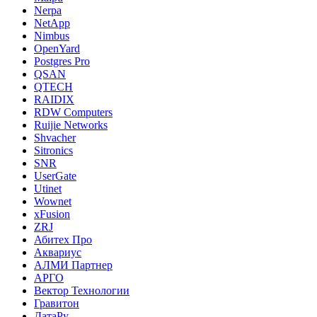
Nerpa
NetApp
Nimbus
OpenYard
Postgres Pro
QSAN
QTECH
RAIDIX
RDW Computers
Ruijie Networks
Shvacher
Sitronics
SNR
UserGate
Utinet
Wownet
xFusion
ZRJ
Абитех Про
Аквариус
АЛМИ Партнер
АРГО
Вектор Технологии
Гравитон
ДатаРу