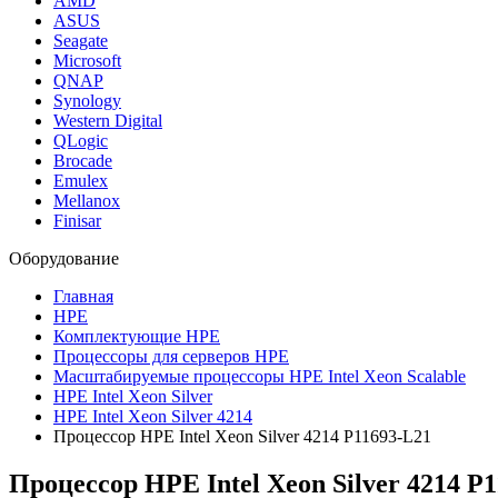
AMD
ASUS
Seagate
Microsoft
QNAP
Synology
Western Digital
QLogic
Brocade
Emulex
Mellanox
Finisar
Оборудование
Главная
HPE
Комплектующие HPE
Процессоры для серверов HPE
Масштабируемые процессоры HPE Intel Xeon Scalable
HPE Intel Xeon Silver
HPE Intel Xeon Silver 4214
Процессор HPE Intel Xeon Silver 4214 P11693-L21
Процессор HPE Intel Xeon Silver 4214
P1