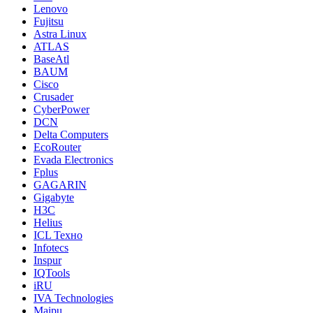
Lenovo
Fujitsu
Astra Linux
ATLAS
BaseAtl
BAUM
Cisco
Crusader
CyberPower
DCN
Delta Computers
EcoRouter
Evada Electronics
Fplus
GAGARIN
Gigabyte
H3C
Helius
ICL Техно
Infotecs
Inspur
IQTools
iRU
IVA Technologies
Maipu