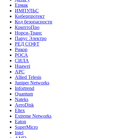
Ермак
ИМПУЛЬС
Киберпротект
Код безопасности
КриптоПро
Норси-Транс
Парус Электро
РЕД СОФТ
Рикор
РОСА
СИЛА
Huawei
APC
Allied Telesis
Juniper Networks
Infortrend
Quantum
Nateks
AeroDisk
Eltex
Extreme Networks
Eaton
SuperMicro
Intel