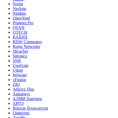
Nerpa
NetApp
Nimbus
OpenYard
Postgres Pro
QSAN
QTECH
RAIDIX
RDW Computers
Ruijie Networks
Shvacher
Sitronics
SNR
UserGate
Utinet
Wownet
xFusion
ZRJ
Абитех Про
Аквариус
АЛМИ Партнер
АРГО
Вектор Технологии
Гравитон
ДатаРу