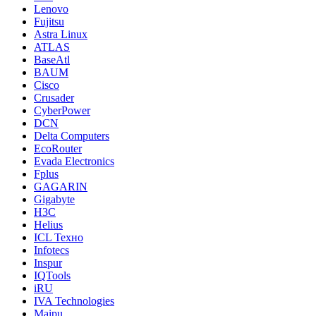
Lenovo
Fujitsu
Astra Linux
ATLAS
BaseAtl
BAUM
Cisco
Crusader
CyberPower
DCN
Delta Computers
EcoRouter
Evada Electronics
Fplus
GAGARIN
Gigabyte
H3C
Helius
ICL Техно
Infotecs
Inspur
IQTools
iRU
IVA Technologies
Maipu