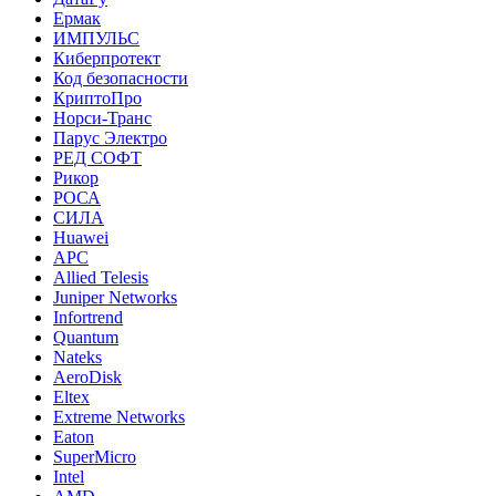
Ермак
ИМПУЛЬС
Киберпротект
Код безопасности
КриптоПро
Норси-Транс
Парус Электро
РЕД СОФТ
Рикор
РОСА
СИЛА
Huawei
APC
Allied Telesis
Juniper Networks
Infortrend
Quantum
Nateks
AeroDisk
Eltex
Extreme Networks
Eaton
SuperMicro
Intel