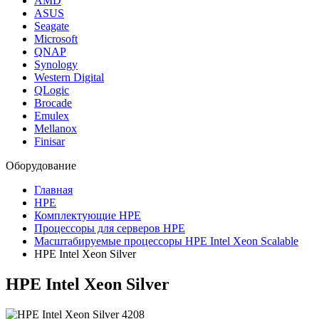
AMD
ASUS
Seagate
Microsoft
QNAP
Synology
Western Digital
QLogic
Brocade
Emulex
Mellanox
Finisar
Оборудование
Главная
HPE
Комплектующие HPE
Процессоры для серверов HPE
Масштабируемые процессоры HPE Intel Xeon Scalable
HPE Intel Xeon Silver
HPE Intel Xeon Silver