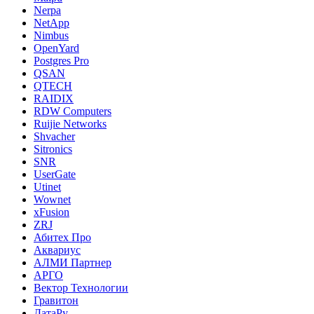
Nerpa
NetApp
Nimbus
OpenYard
Postgres Pro
QSAN
QTECH
RAIDIX
RDW Computers
Ruijie Networks
Shvacher
Sitronics
SNR
UserGate
Utinet
Wownet
xFusion
ZRJ
Абитех Про
Аквариус
АЛМИ Партнер
АРГО
Вектор Технологии
Гравитон
ДатаРу