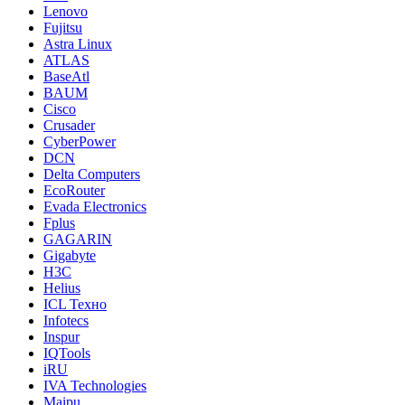
Lenovo
Fujitsu
Astra Linux
ATLAS
BaseAtl
BAUM
Cisco
Crusader
CyberPower
DCN
Delta Computers
EcoRouter
Evada Electronics
Fplus
GAGARIN
Gigabyte
H3C
Helius
ICL Техно
Infotecs
Inspur
IQTools
iRU
IVA Technologies
Maipu