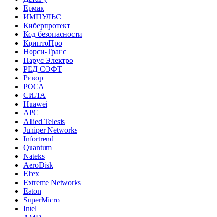
Ермак
ИМПУЛЬС
Киберпротект
Код безопасности
КриптоПро
Норси-Транс
Парус Электро
РЕД СОФТ
Рикор
РОСА
СИЛА
Huawei
APC
Allied Telesis
Juniper Networks
Infortrend
Quantum
Nateks
AeroDisk
Eltex
Extreme Networks
Eaton
SuperMicro
Intel