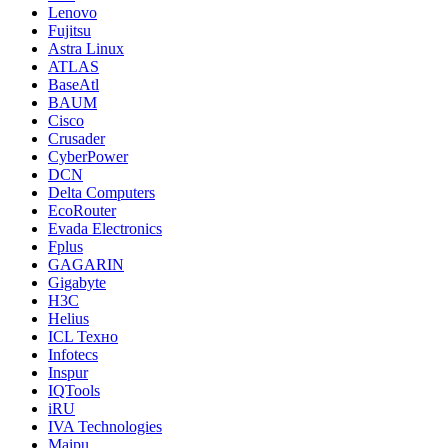
Lenovo
Fujitsu
Astra Linux
ATLAS
BaseAtl
BAUM
Cisco
Crusader
CyberPower
DCN
Delta Computers
EcoRouter
Evada Electronics
Fplus
GAGARIN
Gigabyte
H3C
Helius
ICL Техно
Infotecs
Inspur
IQTools
iRU
IVA Technologies
Maipu