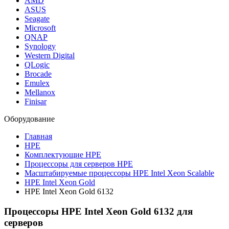
AMD
ASUS
Seagate
Microsoft
QNAP
Synology
Western Digital
QLogic
Brocade
Emulex
Mellanox
Finisar
Оборудование
Главная
HPE
Комплектующие HPE
Процессоры для серверов HPE
Масштабируемые процессоры HPE Intel Xeon Scalable
HPE Intel Xeon Gold
HPE Intel Xeon Gold 6132
Процессоры HPE Intel Xeon Gold 6132 для
серверов