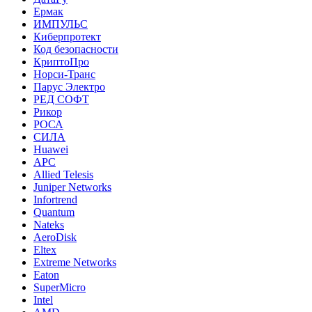
Ермак
ИМПУЛЬС
Киберпротект
Код безопасности
КриптоПро
Норси-Транс
Парус Электро
РЕД СОФТ
Рикор
РОСА
СИЛА
Huawei
APC
Allied Telesis
Juniper Networks
Infortrend
Quantum
Nateks
AeroDisk
Eltex
Extreme Networks
Eaton
SuperMicro
Intel