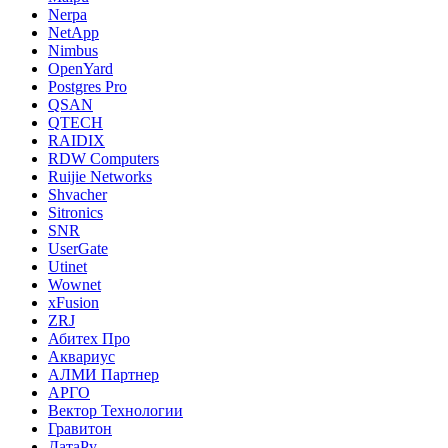
Nerpa
NetApp
Nimbus
OpenYard
Postgres Pro
QSAN
QTECH
RAIDIX
RDW Computers
Ruijie Networks
Shvacher
Sitronics
SNR
UserGate
Utinet
Wownet
xFusion
ZRJ
Абитех Про
Аквариус
АЛМИ Партнер
АРГО
Вектор Технологии
Гравитон
ДатаРу