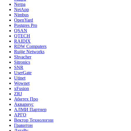
Nerpa
NetApp
Nimbus
OpenYard
Postgres Pro
QSAN
QTECH
RAIDIX
RDW Computers
Ruijie Networks
Shvacher
Sitronics
SNR
UserGate
Utinet
Wownet
xFusion
ZRJ
Абитех Про
Аквариус
АЛМИ Партнер
АРГО
Вектор Технологии
Гравитон
ДатаРу