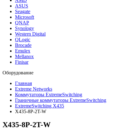
AMD
ASUS
Seagate
Microsoft
QNAP
Synology
Western Digital
QLogic
Brocade
Emulex
Mellanox
Finisar
Оборудование
Главная
Extreme Networks
Коммутаторы ExtremeSwitching
Граничные коммутаторы ExtremeSwitching
ExtremeSwitching X435
X435-8P-2T-W
X435-8P-2T-W