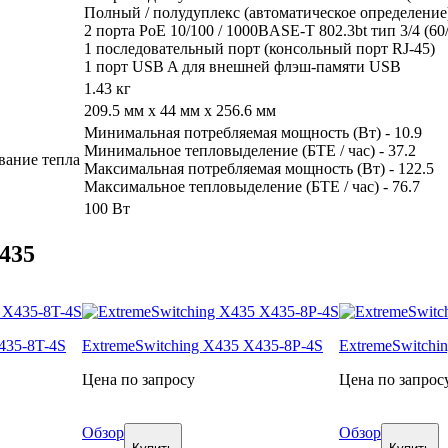
Полный / полудуплекс (автоматическое определение
2 порта PoE 10/100 / 1000BASE-T 802.3bt тип 3/4 (60
1 последовательный порт (консольный порт RJ-45)
1 порт USB A для внешней флэш-памяти USB
1.43 кг
209.5 мм x 44 мм x 256.6 мм
Минимальная потребляемая мощность (Вт) - 10.9
Минимальное тепловыделение (БТЕ / час) - 37.2
вание тепла
Максимальная потребляемая мощность (Вт) - 122.5
Максимальное тепловыделение (БТЕ / час) - 76.7
100 Вт
435
435-8T-4S
ExtremeSwitching X435 X435-8P-4S
ExtremeSwitchi
Цена по запросу
Цена по запрос
Обзор
Обзор