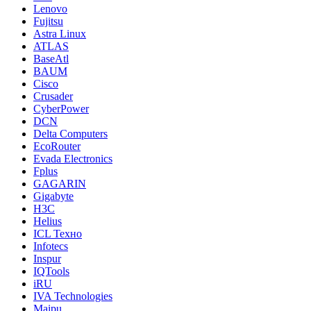
Lenovo
Fujitsu
Astra Linux
ATLAS
BaseAtl
BAUM
Cisco
Crusader
CyberPower
DCN
Delta Computers
EcoRouter
Evada Electronics
Fplus
GAGARIN
Gigabyte
H3C
Helius
ICL Техно
Infotecs
Inspur
IQTools
iRU
IVA Technologies
Maipu