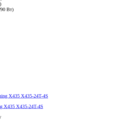
)
/90 Вт)
ng X435 X435-24T-4S
у