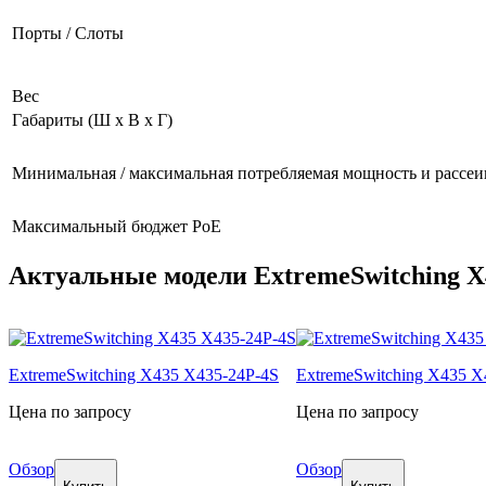
Порты / Слоты
Вес
Габариты (Ш х В х Г)
Минимальная / максимальная потребляемая мощность и рассеи
Максимальный бюджет PoE
Актуальные модели ExtremeSwitching X
ExtremeSwitching X435 X435-24P-4S
ExtremeSwitching X435 X
Цена по запросу
Цена по запросу
Обзор
Обзор