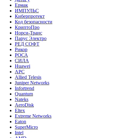
Ермак
ИМПУЛЬС
Киберпротект
Код безопасности
КриптоПро
Норси-Транс
Парус Электро
РЕД СОФТ
Рикор
РОСА
СИЛА
Huawei
APC
Allied Telesis
Juniper Networks
Infortrend
Quantum
Nateks
AeroDisk
Eltex
Extreme Networks
Eaton
SuperMicro
Intel