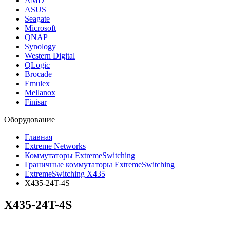
AMD
ASUS
Seagate
Microsoft
QNAP
Synology
Western Digital
QLogic
Brocade
Emulex
Mellanox
Finisar
Оборудование
Главная
Extreme Networks
Коммутаторы ExtremeSwitching
Граничные коммутаторы ExtremeSwitching
ExtremeSwitching X435
X435-24T-4S
X435-24T-4S