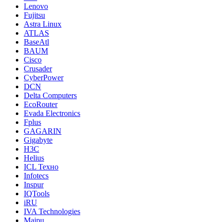
Lenovo
Fujitsu
Astra Linux
ATLAS
BaseAtl
BAUM
Cisco
Crusader
CyberPower
DCN
Delta Computers
EcoRouter
Evada Electronics
Fplus
GAGARIN
Gigabyte
H3C
Helius
ICL Техно
Infotecs
Inspur
IQTools
iRU
IVA Technologies
Maipu