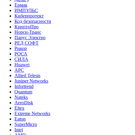
Ермак
ИМПУЛЬС
Киберпротект
Код безопасности
КриптоПро
Норси-Транс
Парус Электро
РЕД СОФТ
Рикор
РОСА
СИЛА
Huawei
APC
Allied Telesis
Juniper Networks
Infortrend
Quantum
Nateks
AeroDisk
Eltex
Extreme Networks
Eaton
SuperMicro
Intel