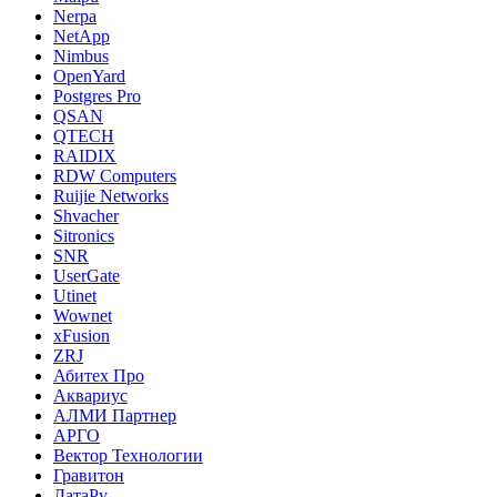
Nerpa
NetApp
Nimbus
OpenYard
Postgres Pro
QSAN
QTECH
RAIDIX
RDW Computers
Ruijie Networks
Shvacher
Sitronics
SNR
UserGate
Utinet
Wownet
xFusion
ZRJ
Абитех Про
Аквариус
АЛМИ Партнер
АРГО
Вектор Технологии
Гравитон
ДатаРу