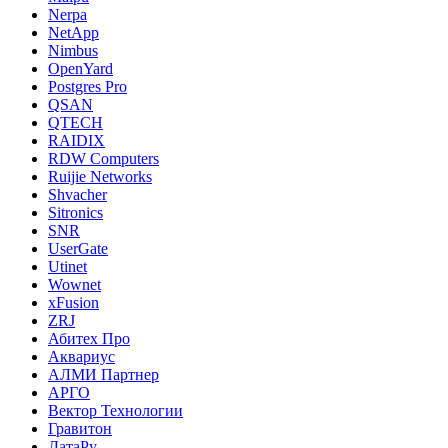
Nerpa
NetApp
Nimbus
OpenYard
Postgres Pro
QSAN
QTECH
RAIDIX
RDW Computers
Ruijie Networks
Shvacher
Sitronics
SNR
UserGate
Utinet
Wownet
xFusion
ZRJ
Абитех Про
Аквариус
АЛМИ Партнер
АРГО
Вектор Технологии
Гравитон
ДатаРу