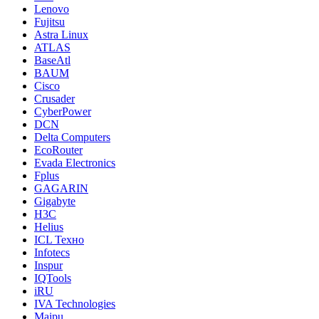
Lenovo
Fujitsu
Astra Linux
ATLAS
BaseAtl
BAUM
Cisco
Crusader
CyberPower
DCN
Delta Computers
EcoRouter
Evada Electronics
Fplus
GAGARIN
Gigabyte
H3C
Helius
ICL Техно
Infotecs
Inspur
IQTools
iRU
IVA Technologies
Maipu