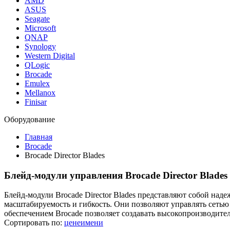
AMD
ASUS
Seagate
Microsoft
QNAP
Synology
Western Digital
QLogic
Brocade
Emulex
Mellanox
Finisar
Оборудование
Главная
Brocade
Brocade Director Blades
Блейд-модули управления Brocade Director Blades
Блейд-модули Brocade Director Blades представляют собой на
масштабируемость и гибкость. Они позволяют управлять сетью
обеспечением Brocade позволяет создавать высокопроизводите
Сортировать по:
цене
имени