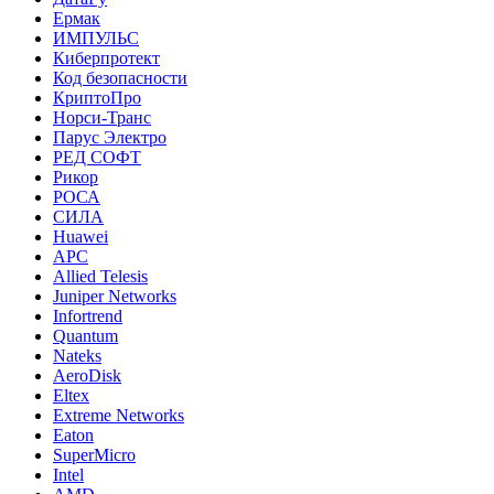
Ермак
ИМПУЛЬС
Киберпротект
Код безопасности
КриптоПро
Норси-Транс
Парус Электро
РЕД СОФТ
Рикор
РОСА
СИЛА
Huawei
APC
Allied Telesis
Juniper Networks
Infortrend
Quantum
Nateks
AeroDisk
Eltex
Extreme Networks
Eaton
SuperMicro
Intel