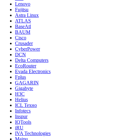
Lenovo
Fujitsu
Astra Linux
ATLAS
BaseAtl
BAUM
Cisco
Crusader
CyberPower
DCN
Delta Computers
EcoRouter
Evada Electronics
Fplus
GAGARIN
Gigabyte
H3C
Helius
ICL Техно
Infotecs
Inspur
IQTools
iRU
IVA Technologies
Maipu