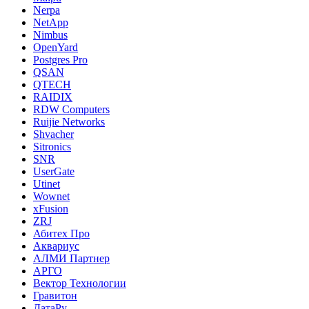
Nerpa
NetApp
Nimbus
OpenYard
Postgres Pro
QSAN
QTECH
RAIDIX
RDW Computers
Ruijie Networks
Shvacher
Sitronics
SNR
UserGate
Utinet
Wownet
xFusion
ZRJ
Абитех Про
Аквариус
АЛМИ Партнер
АРГО
Вектор Технологии
Гравитон
ДатаРу