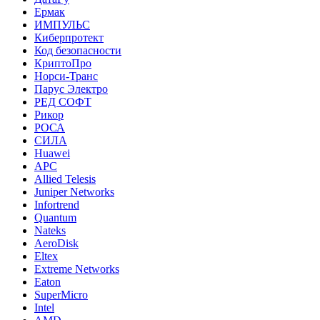
Ермак
ИМПУЛЬС
Киберпротект
Код безопасности
КриптоПро
Норси-Транс
Парус Электро
РЕД СОФТ
Рикор
РОСА
СИЛА
Huawei
APC
Allied Telesis
Juniper Networks
Infortrend
Quantum
Nateks
AeroDisk
Eltex
Extreme Networks
Eaton
SuperMicro
Intel