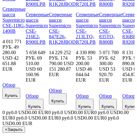
Серверные
шасси
Серверные
Серверные
Серверные
Серверные
Серве
Supermicro
шасси
шасси
шасси
шасси
шасси
CSE-118G-
Supermicro
Supermicro
Supermicro
Supermicro
Superm
1400B
CSE-
CSE-
CSE-
CSE-
CSE-
216E2-
847E26-
213LTQ-
835TQ-
836BE
4 011 771
R900LPB
R1K28JBOD
R720LPB
R800B
R920B
РУБ.
49
280.00
5 658 649
14 229 252
4 330 890
5 071 700
8 131 
USD
42
РУБ.
69
РУБ.
174
РУБ.
53
РУБ.
62
РУБ.
9
651.88
510.00
790.00 USD
200.00
300.00
890.00
EUR
USD
60
151 280.87
USD
46
USD
53
USD
8
160.96
EUR
044.64
920.70
454.87
EUR
EUR
EUR
EUR
Обзор
Обзор
Купить
Обзор
Обзор
Обзор
Обзор
Купить
Купить
Купить
Купить
Купит
0 руб.
0 USD
0.00 EUR
0 руб.
0 USD
0.00 EUR
0 руб.
0 USD
0.00
EUR
0 руб.
0 USD
0.00 EUR
0 руб.
0 USD
0.00 EUR
0 руб.
0
USD
0.00 EUR
×
Закрыть