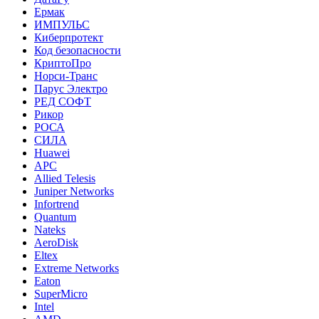
Ермак
ИМПУЛЬС
Киберпротект
Код безопасности
КриптоПро
Норси-Транс
Парус Электро
РЕД СОФТ
Рикор
РОСА
СИЛА
Huawei
APC
Allied Telesis
Juniper Networks
Infortrend
Quantum
Nateks
AeroDisk
Eltex
Extreme Networks
Eaton
SuperMicro
Intel