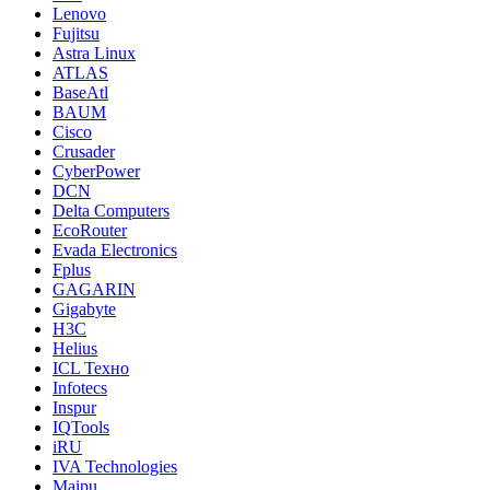
Lenovo
Fujitsu
Astra Linux
ATLAS
BaseAtl
BAUM
Cisco
Crusader
CyberPower
DCN
Delta Computers
EcoRouter
Evada Electronics
Fplus
GAGARIN
Gigabyte
H3C
Helius
ICL Техно
Infotecs
Inspur
IQTools
iRU
IVA Technologies
Maipu