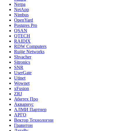
Nerpa
NetApp
Nimbus
OpenYard
Postgres Pro
QSAN
QTECH
RAIDIX
RDW Computers
Ruijie Networks
Shvacher
Sitronics
SNR
UserGate
Utinet
Wownet
xFusion
ZRJ
Абитех Про
Аквариус
АЛМИ Партнер
АРГО
Вектор Технологии
Гравитон
ДатаРу