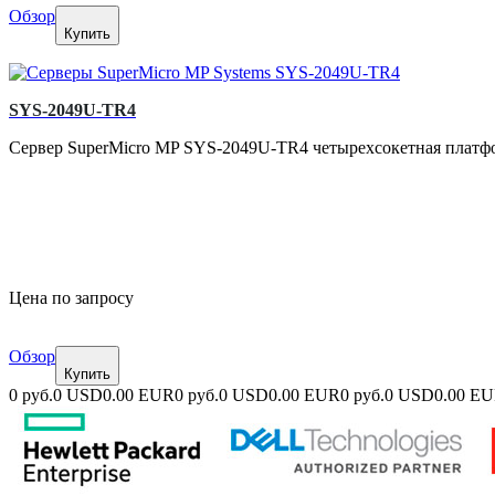
Обзор
Купить
SYS-2049U-TR4
Сервер SuperMicro MP SYS-2049U-TR4 четырехсокетная платфор
Цена по запросу
Обзор
Купить
0 руб.
0 USD
0.00 EUR
0 руб.
0 USD
0.00 EUR
0 руб.
0 USD
0.00 E