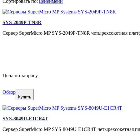
Сортировать по:
цене
имени
SYS-2049P-TN8R
Сервер SuperMicro MP SYS-2049P-TN8R четырехсокетная платфо
Цена по запросу
Обзор
Купить
SYS-8049U-E1CR4T
Сервер SuperMicro MP SYS-8049U-E1CR4T четырехсокетная плат