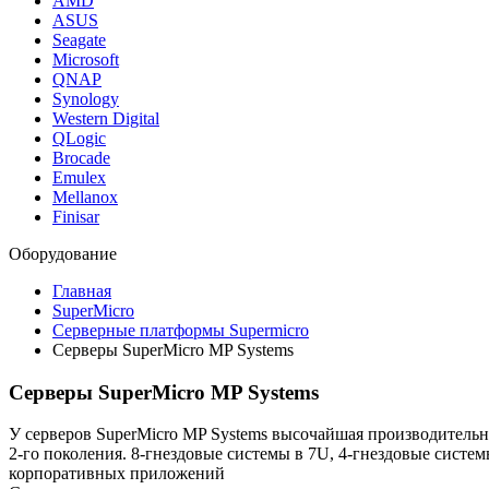
AMD
ASUS
Seagate
Microsoft
QNAP
Synology
Western Digital
QLogic
Brocade
Emulex
Mellanox
Finisar
Оборудование
Главная
SuperMicro
Серверные платформы Supermicro
Серверы SuperMicro MP Systems
Серверы SuperMicro MP Systems
У серверов SuperMicro MP Systems высочайшая производительнос
2-го поколения. 8-гнездовые системы в 7U, 4-гнездовые сист
корпоративных приложений