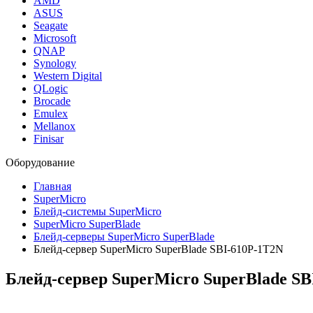
AMD
ASUS
Seagate
Microsoft
QNAP
Synology
Western Digital
QLogic
Brocade
Emulex
Mellanox
Finisar
Оборудование
Главная
SuperMicro
Блейд-системы SuperMicro
SuperMicro SuperBlade
Блейд-серверы SuperMicro SuperBlade
Блейд-сервер SuperMicro SuperBlade SBI-610P-1T2N
Блейд-сервер SuperMicro SuperBlade S