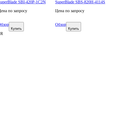
uperBlade SBI-420P-1C2N
SuperBlade SBS-820H-4114S
ена по запросу
Цена по запросу
бзор
Обзор
Купить
Купить
UR