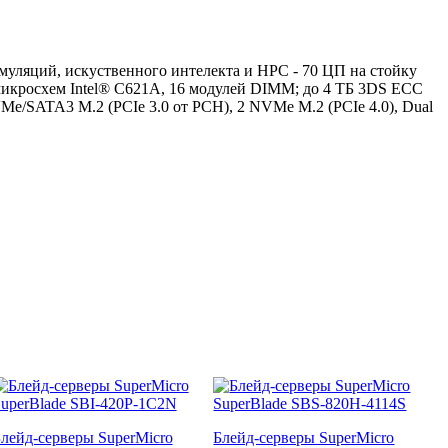
муляций, искуственного интелекта и HPC - 70 ЦП на стойку
микросхем Intel® C621A, 16 модулей DIMM; до 4 ТБ 3DS ECC
SATA3 M.2 (PCIe 3.0 от PCH), 2 NVMe M.2 (PCIe 4.0), Dual
лейд-серверы SuperMicro
Блейд-серверы SuperMicro