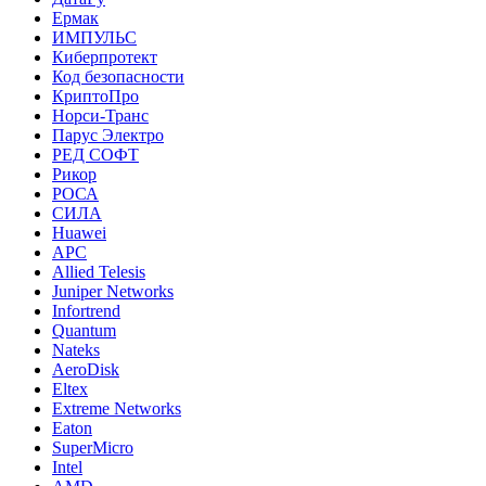
Ермак
ИМПУЛЬС
Киберпротект
Код безопасности
КриптоПро
Норси-Транс
Парус Электро
РЕД СОФТ
Рикор
РОСА
СИЛА
Huawei
APC
Allied Telesis
Juniper Networks
Infortrend
Quantum
Nateks
AeroDisk
Eltex
Extreme Networks
Eaton
SuperMicro
Intel