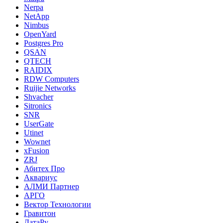
Nerpa
NetApp
Nimbus
OpenYard
Postgres Pro
QSAN
QTECH
RAIDIX
RDW Computers
Ruijie Networks
Shvacher
Sitronics
SNR
UserGate
Utinet
Wownet
xFusion
ZRJ
Абитех Про
Аквариус
АЛМИ Партнер
АРГО
Вектор Технологии
Гравитон
ДатаРу