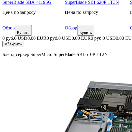
SuperBlade SBA-4119SG
SuperBlade SBI-620P-1T3N
Цена по запросу
Цена по запросу
Обзор
Обзор
Купить
Купить
0 руб.
0 USD
0.00 EUR
0 руб.
0 USD
0.00 EUR
0 руб.
0 USD
0.00 E
×
Закрыть
Блейд-сервер SuperMicro SuperBlade SBI-610P-1T2N