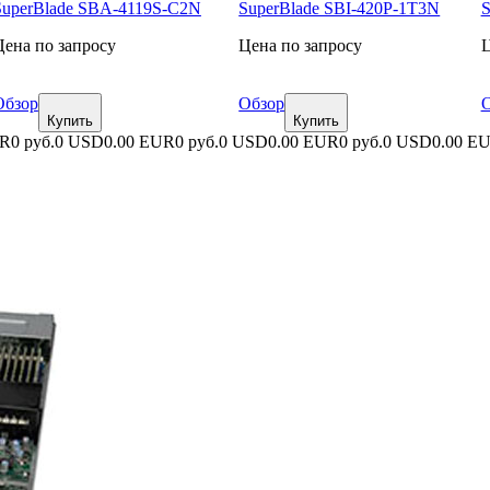
SuperBlade SBA-4119S-C2N
SuperBlade SBI-420P-1T3N
S
Цена по запросу
Цена по запросу
Ц
Обзор
Обзор
О
Купить
Купить
UR
0 руб.
0 USD
0.00 EUR
0 руб.
0 USD
0.00 EUR
0 руб.
0 USD
0.00 E