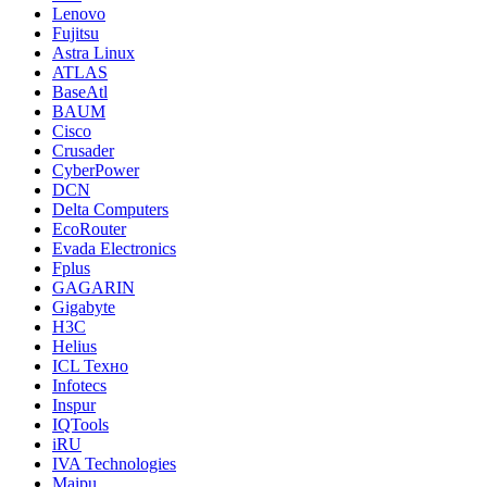
Lenovo
Fujitsu
Astra Linux
ATLAS
BaseAtl
BAUM
Cisco
Crusader
CyberPower
DCN
Delta Computers
EcoRouter
Evada Electronics
Fplus
GAGARIN
Gigabyte
H3C
Helius
ICL Техно
Infotecs
Inspur
IQTools
iRU
IVA Technologies
Maipu