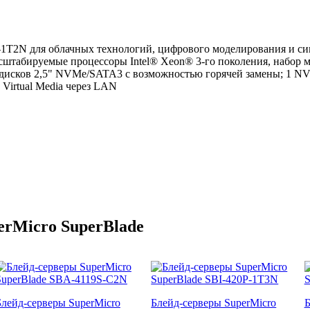
P-1T2N для облачных технологий, цифрового моделирования и си
сштабируемые процессоры Intel® Xeon® 3-го поколения, набор 
ков 2,5" NVMe/SATA3 с возможностью горячей замены; 1 NVMe/
 Virtual Media через LAN
erMicro SuperBlade
Блейд-серверы SuperMicro
Блейд-серверы SuperMicro
Б