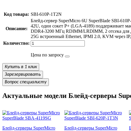
Код товара:
SBI-610P-1T2N
Блейд-сервер SuperMicro 6U SuperBlade SBI-610
42U, один сокет P+ (LGA-4189) поддерживает ма
Описание:
DDR4-3200 МГц RDIMM/LRDIMM, 2 отсека для дис
25G встроенный Ethernet, IPMI 2.0, KVM через IP,
Количество:
Цена по запросу
Купить в 1 клик
Зарезервировать
Вопрос специалисту
Актуальные модели Блейд-серверы Sup
Блейд-серверы SuperMicro
Блейд-серверы SuperMicro