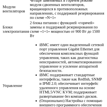
Четыре заменяемых в горячем режиме
модуля сдвоенных вентиляторов,
Модули
вращающихся в противоположных
вентиляторов
направлениях, с поддержкой резервирования
по схеме «N+1»
2 блока питания с функцией «горячей»
Блоки
замены и поддержкой резервирования по
электропитания
схеме «1+1» мощностью от 900 Вт до 1500
Вт
iBMC имеет один выделенный сетевой
порт управления Gigabit Ethernet для
обеспечения комплексных функций
управления, таких как диагностика
неисправностей, автоматизированное
управление и усиление аппаратной
безопасности.
iBMC поддерживает стандартные
интерфейсы, такие как Redfish, SNMP
и IPMI 2.0; обеспечивает интерфейс
Управление
удаленного управления на основе
HTML5/VNC KVM; поддерживает
развертывание без компакт-дисков.
(Опционально) Настройка с помощью
внешнего программного обеспечения