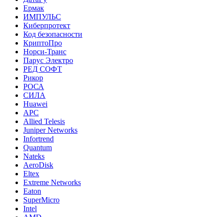
Ермак
ИМПУЛЬС
Киберпротект
Код безопасности
КриптоПро
Норси-Транс
Парус Электро
РЕД СОФТ
Рикор
РОСА
СИЛА
Huawei
APC
Allied Telesis
Juniper Networks
Infortrend
Quantum
Nateks
AeroDisk
Eltex
Extreme Networks
Eaton
SuperMicro
Intel