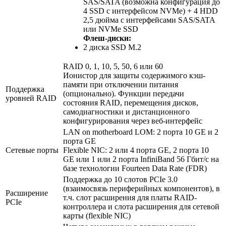
SAS/SATA (возможна конфигурация до
4 SSD с интерфейсом NVMe) + 4 HDD
2,5 дюйма с интерфейсами SAS/SATA
или NVMe SSD
Флеш-диски:
2 диска SSD M.2
RAID 0, 1, 10, 5, 50, 6 или 60
Ионистор для защиты содержимого кэш-
памяти при отключении питания
Поддержка
(опционально). Функции передачи
уровней RAID
состояния RAID, перемещения дисков,
самодиагностики и дистанционного
конфигурирования через веб-интерфейс
LAN on motherboard LOM: 2 порта 10 GE и 2
порта GE
Сетевые порты
Flexible NIC: 2 или 4 порта GE, 2 порта 10
GE или 1 или 2 порта InfiniBand 56 Гбит/с на
базе технологии Fourteen Data Rate (FDR)
Поддержка до 10 слотов PCIe 3.0
(взаимосвязь периферийных компонентов), в
Расширение
т.ч. слот расширения для платы RAID-
PCIe
контроллера и слота расширения для сетевой
карты (flexible NIC)