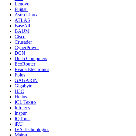
Lenovo
Fujitsu
Astra Linux
ATLAS
BaseAtl
BAUM
Cisco
Crusader
CyberPower
DCN
Delta Computers
EcoRouter
Evada Electronics
Fplus
GAGARIN
Gigabyte
H3C
Helius
ICL Техно
Infotecs
Inspur
IQTools
iRU
IVA Technologies
Maipu