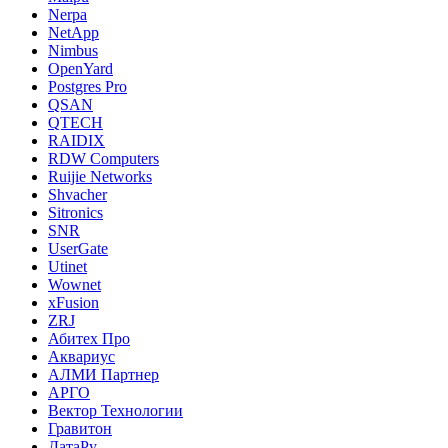
Nerpa
NetApp
Nimbus
OpenYard
Postgres Pro
QSAN
QTECH
RAIDIX
RDW Computers
Ruijie Networks
Shvacher
Sitronics
SNR
UserGate
Utinet
Wownet
xFusion
ZRJ
Абитех Про
Аквариус
АЛМИ Партнер
АРГО
Вектор Технологии
Гравитон
ДатаРу