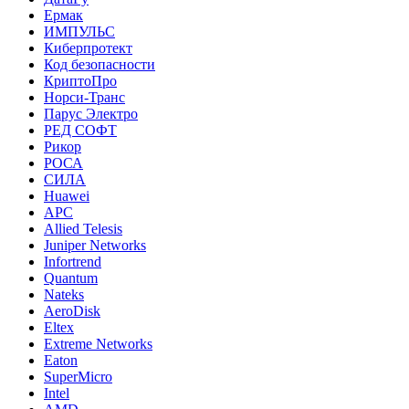
Ермак
ИМПУЛЬС
Киберпротект
Код безопасности
КриптоПро
Норси-Транс
Парус Электро
РЕД СОФТ
Рикор
РОСА
СИЛА
Huawei
APC
Allied Telesis
Juniper Networks
Infortrend
Quantum
Nateks
AeroDisk
Eltex
Extreme Networks
Eaton
SuperMicro
Intel