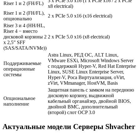
3 x PCIe 5.0 x16 (1 x PCIe x16 / 2 x PCIe
Riser 1 и 2 (FH/FL)
x8 electrical)
Riser 1 и 2 (FH/FL),
2 x PCIe 5.0 x16 (x16 electrical)
опционально
Riser 3 и 4 (HH/HL,
Riser 4 − вместо
дисковой корзины 2
2 x PCIe 5.0 x16 (x8 electrical)
x 2,5” SFF
(SAS/SATA/NVMe))
Astra Linux, РЕД ОС, ALT Linux,
VMware ESXi, Microsoft Windows Server
Поддерживаемые
с поддержкой Hyper-V, Red Hat Enterprise
операционные
Linux, SUSE Linux Enterprise Server,
системы
Hyper-V, Роса Виртуализация, oVirt,
zVirt, VMmanager, HostVM, Basis
Защитная панель с замком на переднюю
дисковую корзину, выдвижной
Опциональное
кабельный органайзер, двойной BIOS,
наполнение
двойной BMC, дополнительный
(второй) слот OCP 3.0
Актуальные модели Серверы Shvacher