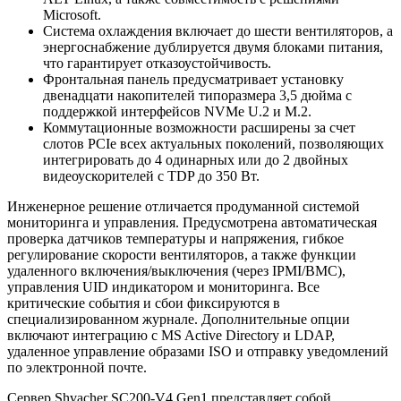
Microsoft.
Система охлаждения включает до шести вентиляторов, а
энергоснабжение дублируется двумя блоками питания,
что гарантирует отказоустойчивость.
Фронтальная панель предусматривает установку
двенадцати накопителей типоразмера 3,5 дюйма с
поддержкой интерфейсов NVMe U.2 и M.2.
Коммутационные возможности расширены за счет
слотов PCIe всех актуальных поколений, позволяющих
интегрировать до 4 одинарных или до 2 двойных
видеоускорителей с TDP до 350 Вт.
Инженерное решение отличается продуманной системой
мониторинга и управления. Предусмотрена автоматическая
проверка датчиков температуры и напряжения, гибкое
регулирование скорости вентиляторов, а также функции
удаленного включения/выключения (через IPMI/BMC),
управления UID индикатором и мониторинга. Все
критические события и сбои фиксируются в
специализированном журнале. Дополнительные опции
включают интеграцию с MS Active Directory и LDAP,
удаленное управление образами ISO и отправку уведомлений
по электронной почте.
Сервер Shvacher SC200-V4 Gen1 представляет собой