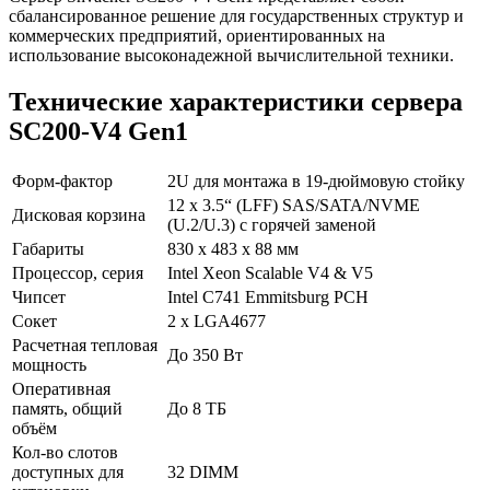
сбалансированное решение для государственных структур и
коммерческих предприятий, ориентированных на
использование высоконадежной вычислительной техники.
Технические характеристики сервера
SC200-V4 Gen1
Форм-фактор
2U для монтажа в 19-дюймовую стойку
12 х 3.5“ (LFF) SAS/SATA/NVME
Дисковая корзина
(U.2/U.3) с горячей заменой
Габариты
830 x 483 x 88 мм
Процессор, серия
Intel Xeon Scalable V4 & V5
Чипсет
Intel C741 Emmitsburg PCH
Сокет
2 x LGA4677
Расчетная тепловая
До 350 Вт
мощность
Оперативная
память, общий
До 8 ТБ
объём
Кол-во слотов
доступных для
32 DIMM