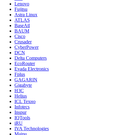
Lenovo
Fujitsu
Astra Linux
ATLAS
BaseAtl
BAUM
Cisco
Crusader
CyberPower
DCN
Delta Computers
EcoRouter
Evada Electronics
Fplus
GAGARIN
Gigabyte
H3C
Helius
ICL Техно
Infotecs
Inspur
IQTools
iRU
IVA Technologies
Maipu