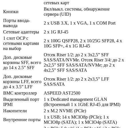
сетевых карт
Вкл/выкл. системы, обнаружение
Кнопки
сервера (UID)
Порты ввода-
2 x USB 3.X, 1 x VGA, 1 x COM Port
вывода
Сетевые адаптеры
2 x 1G RJ-45
1 слот OCP с
2 x 100G QSFP28, 2 x 10/25G SFP28, 4 x
сетевыми картами
10G SFP+, 4 x 1G RJ-45
на выбор
Отсек Riser 1/2: до 2 x 3x2,5” SFF
Доп. дисковые
SAS/SATA/NVMe. Отсек Riser 3/4: до 2 x
корзины SFF, всего
2x2,5” SFF SAS/SATA/NVMe; до 2 x
до 14 x 2.5” SFF
4x2,5” SFF SAS/SATA
Доп. дисковые
Отсек Riser 1/2: до 2 x 2x3,5” LFF
корзины LFF, всего
SAS/SATA
до 4 x 3.5” LFF
ВМС контроллер
ASPEED AST2500
Выделенный порт
1 x Dedicated management GLAN
IPMI
(Встроенный 1 х 1GbE RJ-45 для IPMI)
Накопители
2 x M.2 NVME (PCIe)
1 x USB; 14 x MCIO8p (PCIe); 1 x
Внутренние порты
MCIO8p (SATA); 1 x MCIO4p (SATA)