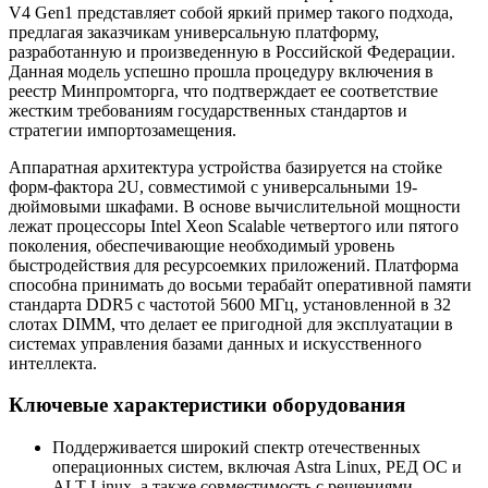
V4 Gen1 представляет собой яркий пример такого подхода,
предлагая заказчикам универсальную платформу,
разработанную и произведенную в Российской Федерации.
Данная модель успешно прошла процедуру включения в
реестр Минпромторга, что подтверждает ее соответствие
жестким требованиям государственных стандартов и
стратегии импортозамещения.
Аппаратная архитектура устройства базируется на стойке
форм-фактора 2U, совместимой с универсальными 19-
дюймовыми шкафами. В основе вычислительной мощности
лежат процессоры Intel Xeon Scalable четвертого или пятого
поколения, обеспечивающие необходимый уровень
быстродействия для ресурсоемких приложений. Платформа
способна принимать до восьми терабайт оперативной памяти
стандарта DDR5 с частотой 5600 МГц, установленной в 32
слотах DIMM, что делает ее пригодной для эксплуатации в
системах управления базами данных и искусственного
интеллекта.
Ключевые характеристики оборудования
Поддерживается широкий спектр отечественных
операционных систем, включая Astra Linux, РЕД ОС и
ALT Linux, а также совместимость с решениями