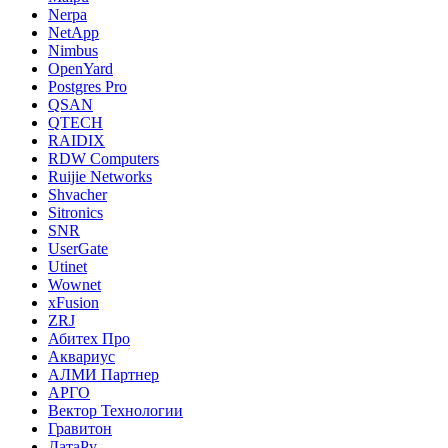
Nerpa
NetApp
Nimbus
OpenYard
Postgres Pro
QSAN
QTECH
RAIDIX
RDW Computers
Ruijie Networks
Shvacher
Sitronics
SNR
UserGate
Utinet
Wownet
xFusion
ZRJ
Абитех Про
Аквариус
АЛМИ Партнер
АРГО
Вектор Технологии
Гравитон
ДатаРу