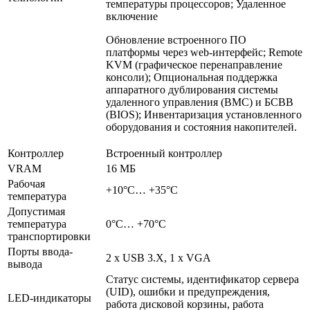
температуры процессоров; Удаленное
включение
Обновление встроенного ПО
платформы через web-интерфейс; Remote
KVM (графическое перенаправление
консоли); Опциональная поддержка
аппаратного дублирования системы
удаленного управления (BMC) и БСВВ
(BIOS); Инвентаризация установленного
оборудования и состояния накопителей.
Контроллер
Встроенный контроллер
VRAM
16 МБ
Рабочая
+10°C… +35°C
температура
Допустимая
температура
0°C… +70°C
транспортировки
Порты ввода-
2 х USB 3.X, 1 х VGA
вывода
Статус системы, идентификатор сервера
(UID), ошибки и предупреждения,
LED-индикаторы
работа дисковой корзины, работа