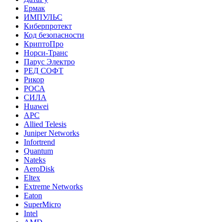
Ермак
ИМПУЛЬС
Киберпротект
Код безопасности
КриптоПро
Норси-Транс
Парус Электро
РЕД СОФТ
Рикор
РОСА
СИЛА
Huawei
APC
Allied Telesis
Juniper Networks
Infortrend
Quantum
Nateks
AeroDisk
Eltex
Extreme Networks
Eaton
SuperMicro
Intel