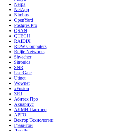
Nerpa
NetApp
Nimbus
OpenYard
Postgres Pro
QSAN
QTECH
RAIDIX
RDW Computers
Ruijie Networks
Shvacher
Sitronics
SNR
UserGate
Utinet
Wownet
xFusion
ZRJ
Абитех Про
Аквариус
АЛМИ Партнер
АРГО
Вектор Технологии
Гравитон
ДатаРу