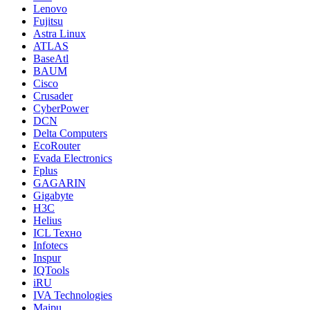
Lenovo
Fujitsu
Astra Linux
ATLAS
BaseAtl
BAUM
Cisco
Crusader
CyberPower
DCN
Delta Computers
EcoRouter
Evada Electronics
Fplus
GAGARIN
Gigabyte
H3C
Helius
ICL Техно
Infotecs
Inspur
IQTools
iRU
IVA Technologies
Maipu