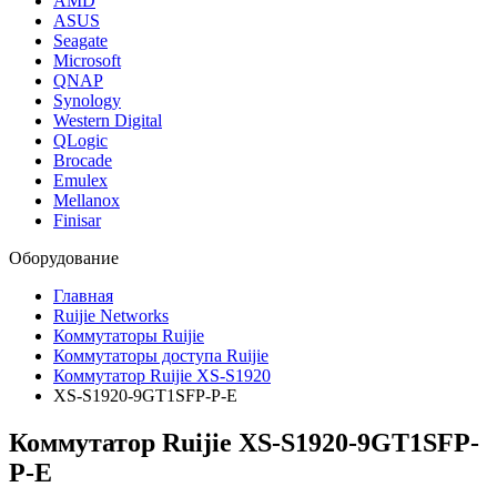
AMD
ASUS
Seagate
Microsoft
QNAP
Synology
Western Digital
QLogic
Brocade
Emulex
Mellanox
Finisar
Оборудование
Главная
Ruijie Networks
Коммутаторы Ruijie
Коммутаторы доступа Ruijie
Коммутатор Ruijie XS-S1920
XS-S1920-9GT1SFP-P-E
Коммутатор Ruijie XS-S1920-9GT1SFP-
P-E