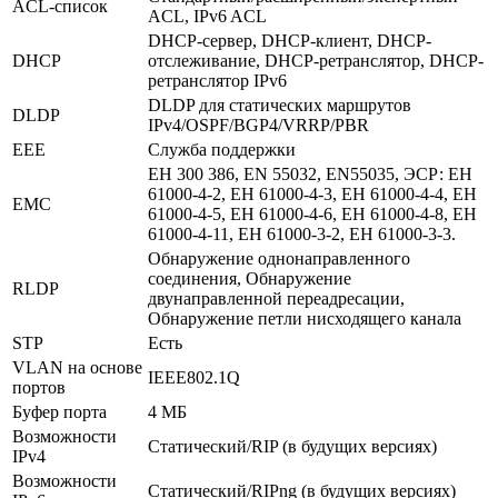
ACL-список
ACL, IPv6 ACL
DHCP-сервер, DHCP-клиент, DHCP-
DHCP
отслеживание, DHCP-ретранслятор, DHCP-
ретранслятор IPv6
DLDP для статических маршрутов
DLDP
IPv4/OSPF/BGP4/VRRP/PBR
EEE
Служба поддержки
ЕН 300 386, EN 55032, EN55035, ЭСР: ЕН
61000-4-2, ЕН 61000-4-3, ЕН 61000-4-4, ЕН
EMC
61000-4-5, ЕН 61000-4-6, ЕН 61000-4-8, ЕН
61000-4-11, ЕН 61000-3-2, ЕН 61000-3-3.
Обнаружение однонаправленного
соединения, Обнаружение
RLDP
двунаправленной переадресации,
Обнаружение петли нисходящего канала
STP
Есть
VLAN на основе
IEEE802.1Q
портов
Буфер порта
4 МБ
Возможности
Статический/RIP (в будущих версиях)
IPv4
Возможности
Статический/RIPng (в будущих версиях)