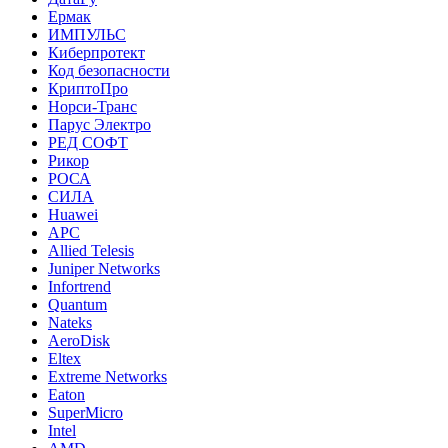
Ермак
ИМПУЛЬС
Киберпротект
Код безопасности
КриптоПро
Норси-Транс
Парус Электро
РЕД СОФТ
Рикор
РОСА
СИЛА
Huawei
APC
Allied Telesis
Juniper Networks
Infortrend
Quantum
Nateks
AeroDisk
Eltex
Extreme Networks
Eaton
SuperMicro
Intel