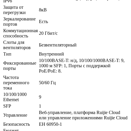
IPv6
Защита от
8кВ
перегрузки
Зеркалирование
Есть
портов
Коммутационная
20 Гбит/с
способность
Слоты для
Безвентиляторный
вентиляторов
Тип
Внутренний
10/100BASE-T: н/д, 10/100/1000BASE-T: 9,
Фиксированные
1000 м SFP: 1, Порты с поддержкой
порты
PoE/PoE: 8.
Частота
переменного
50/60 Гц
тока
10/100/1000
9
Ethernet
SFP
1
Веб-управление, платформа Ruijie Cloud
Управление
или управление приложениями Ruijie Cloud
Безопасность
ЕН 60950-1
Бюджет