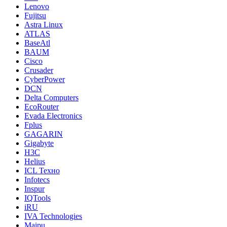
Lenovo
Fujitsu
Astra Linux
ATLAS
BaseAtl
BAUM
Cisco
Crusader
CyberPower
DCN
Delta Computers
EcoRouter
Evada Electronics
Fplus
GAGARIN
Gigabyte
H3C
Helius
ICL Техно
Infotecs
Inspur
IQTools
iRU
IVA Technologies
Maipu