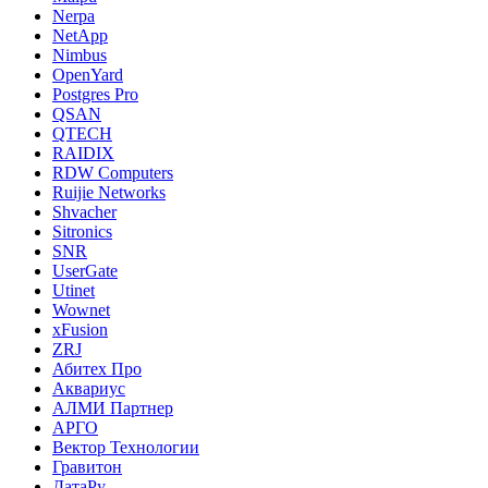
Nerpa
NetApp
Nimbus
OpenYard
Postgres Pro
QSAN
QTECH
RAIDIX
RDW Computers
Ruijie Networks
Shvacher
Sitronics
SNR
UserGate
Utinet
Wownet
xFusion
ZRJ
Абитех Про
Аквариус
АЛМИ Партнер
АРГО
Вектор Технологии
Гравитон
ДатаРу