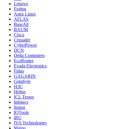
Lenovo
Fujitsu
Astra Linux
ATLAS
BaseAtl
BAUM
Cisco
Crusader
CyberPower
DCN
Delta Computers
EcoRouter
Evada Electronics
Fplus
GAGARIN
Gigabyte
H3C
Helius
ICL Техно
Infotecs
Inspur
IQTools
iRU
IVA Technologies
Maipu