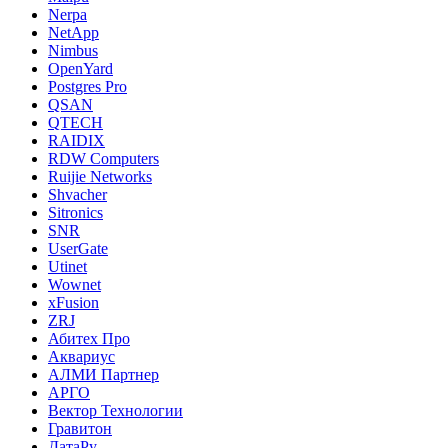
Nerpa
NetApp
Nimbus
OpenYard
Postgres Pro
QSAN
QTECH
RAIDIX
RDW Computers
Ruijie Networks
Shvacher
Sitronics
SNR
UserGate
Utinet
Wownet
xFusion
ZRJ
Абитех Про
Аквариус
АЛМИ Партнер
АРГО
Вектор Технологии
Гравитон
ДатаРу