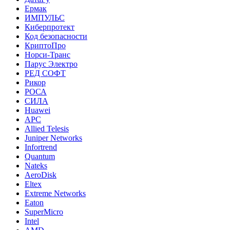
Ермак
ИМПУЛЬС
Киберпротект
Код безопасности
КриптоПро
Норси-Транс
Парус Электро
РЕД СОФТ
Рикор
РОСА
СИЛА
Huawei
APC
Allied Telesis
Juniper Networks
Infortrend
Quantum
Nateks
AeroDisk
Eltex
Extreme Networks
Eaton
SuperMicro
Intel