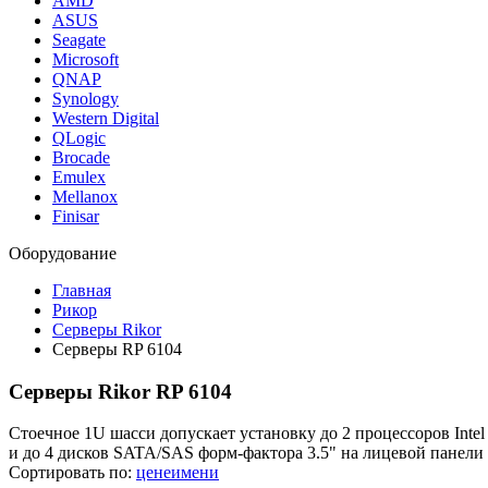
AMD
ASUS
Seagate
Microsoft
QNAP
Synology
Western Digital
QLogic
Brocade
Emulex
Mellanox
Finisar
Оборудование
Главная
Рикор
Серверы Rikor
Серверы RP 6104
Серверы Rikor RP 6104
Стоечное 1U шасси допускает установку до 2 процессоров Inte
и до 4 дисков SATA/SAS форм-фактора 3.5" на лицевой панели
Сортировать по:
цене
имени