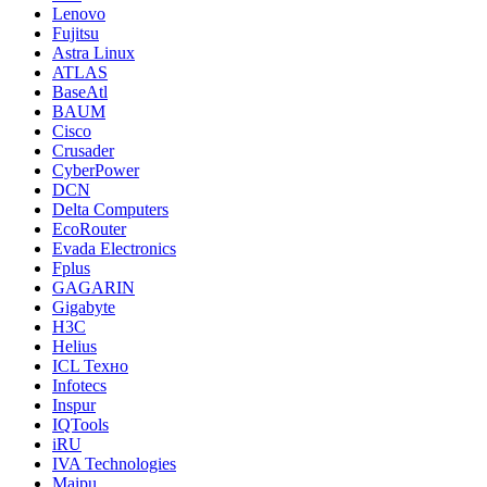
Lenovo
Fujitsu
Astra Linux
ATLAS
BaseAtl
BAUM
Cisco
Crusader
CyberPower
DCN
Delta Computers
EcoRouter
Evada Electronics
Fplus
GAGARIN
Gigabyte
H3C
Helius
ICL Техно
Infotecs
Inspur
IQTools
iRU
IVA Technologies
Maipu