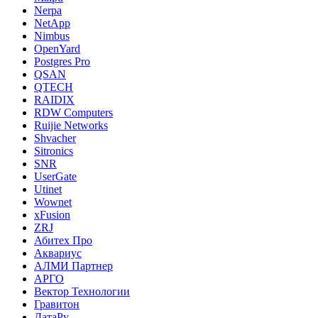
Nerpa
NetApp
Nimbus
OpenYard
Postgres Pro
QSAN
QTECH
RAIDIX
RDW Computers
Ruijie Networks
Shvacher
Sitronics
SNR
UserGate
Utinet
Wownet
xFusion
ZRJ
Абитех Про
Аквариус
АЛМИ Партнер
АРГО
Вектор Технологии
Гравитон
ДатаРу