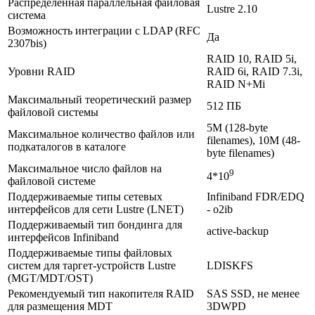
Распределенная параллельная файловая
Lustre 2.10
система
Возможность интеграции с LDAP (RFC
Да
2307bis)
RAID 10, RAID 5i,
Уровни RAID
RAID 6i, RAID 7.3i,
RAID N+Mi
Максимальный теоретический размер
512 ПБ
файловой системы
5М (128-byte
Максимальное количество файлов или
filenames), 10М (48-
подкаталогов в каталоге
byte filenames)
Максимальное число файлов на
9
4*10
файловой системе
Поддерживаемые типы сетевых
Infiniband FDR/EDQ
интерфейсов для сети Lustre (LNET)
- o2ib
Поддерживаемый тип бондинга для
active-backup
интерфейсов Infiniband
Поддерживаемые типы файловых
систем для таргет-устройств Lustre
LDISKFS
(MGT/MDT/OST)
Рекомендуемый тип накопителя RAID
SAS SSD, не менее
для размещения MDT
3DWPD