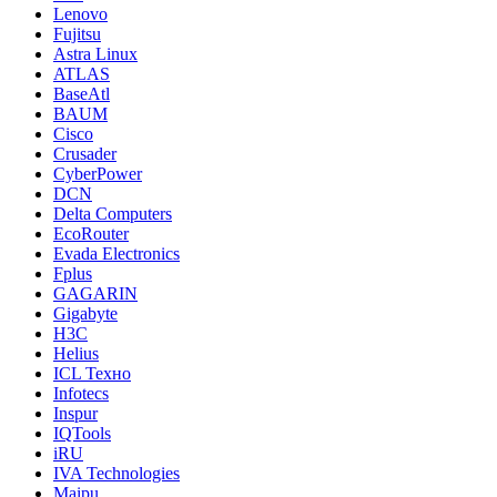
Lenovo
Fujitsu
Astra Linux
ATLAS
BaseAtl
BAUM
Cisco
Crusader
CyberPower
DCN
Delta Computers
EcoRouter
Evada Electronics
Fplus
GAGARIN
Gigabyte
H3C
Helius
ICL Техно
Infotecs
Inspur
IQTools
iRU
IVA Technologies
Maipu