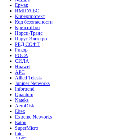
Ермак
ИМПУЛЬС
Киберпротект
Код безопасности
КриптоПро
Норси-Транс
Парус Электро
РЕД СОФТ
Рикор
РОСА
СИЛА
Huawei
APC
Allied Telesis
Juniper Networks
Infortrend
Quantum
Nateks
AeroDisk
Eltex
Extreme Networks
Eaton
SuperMicro
Intel