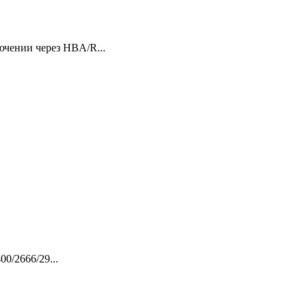
ючении через HBA/R...
0/2666/29...