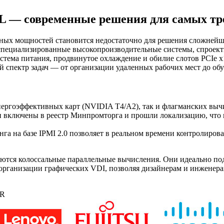
 — современные решения для самых тр
х мощностей становится недостаточно для решения сложнейших
пециализированные высокопроизводительные системы, спроекти
стема питания, продвинутое охлаждение и обилие слотов PCIe
пектр задач — от организации удаленных рабочих мест до обу
нергоэффективных карт (NVIDIA T4/A2), так и флагманских выч
 включены в реестр Минпромторга и прошли локализацию, что 
га на базе IPMI 2.0 позволяет в реальном времени контролиров
тся колоссальные параллельные вычисления. Они идеально подх
 организации графических VDI, позволяя дизайнерам и инженер
UR