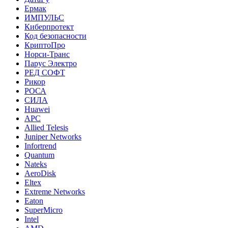
Ермак
ИМПУЛЬС
Киберпротект
Код безопасности
КриптоПро
Норси-Транс
Парус Электро
РЕД СОФТ
Рикор
РОСА
СИЛА
Huawei
APC
Allied Telesis
Juniper Networks
Infortrend
Quantum
Nateks
AeroDisk
Eltex
Extreme Networks
Eaton
SuperMicro
Intel