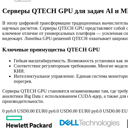
Серверы QTECH GPU для задач AI и ML
В эпоху цифровой трансформации традиционных вычислительны
научных расчетов. Серверы QTECH GPU представляют собой с
ключевое отличие от универсальных платформ — усиленная си
видеокарт. Линейка GPU-решений QTECH охватывает широкий с
Ключевые преимущества QTECH GPU
Гибкая масштабируемость. Возможность установки как э
Соответствие регуляторным требованиям. Многие модели
КИИ.
Интеллектуальное управление. Единая система мониторин
перегрев.
Серверы QTECH GPU становятся незаменимыми там, где требую
аналитики Big Data с использованием CUDA-ядер, а также для
производительности.
0 руб.
0 USD
0.00 EUR
0 руб.
0 USD
0.00 EUR
0 руб.
0 USD
0.00 E