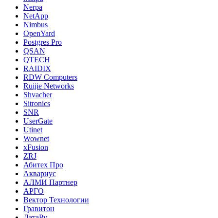
Nerpa
NetApp
Nimbus
OpenYard
Postgres Pro
QSAN
QTECH
RAIDIX
RDW Computers
Ruijie Networks
Shvacher
Sitronics
SNR
UserGate
Utinet
Wownet
xFusion
ZRJ
Абитех Про
Аквариус
АЛМИ Партнер
АРГО
Вектор Технологии
Гравитон
ДатаРу