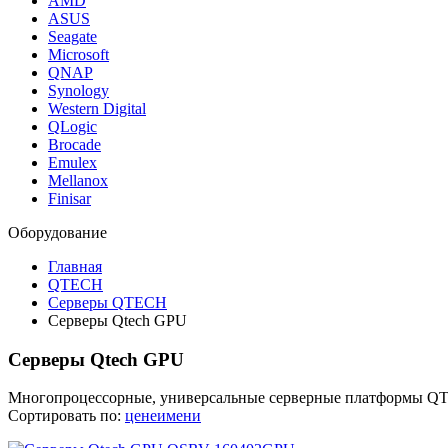
AMD
ASUS
Seagate
Microsoft
QNAP
Synology
Western Digital
QLogic
Brocade
Emulex
Mellanox
Finisar
Оборудование
Главная
QTECH
Серверы QTECH
Серверы Qtech GPU
Серверы Qtech GPU
Многопроцессорные, универсальные серверные платформы QT
Сортировать по:
цене
имени