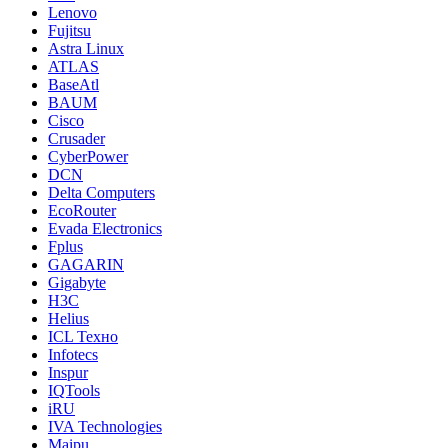
Lenovo
Fujitsu
Astra Linux
ATLAS
BaseAtl
BAUM
Cisco
Crusader
CyberPower
DCN
Delta Computers
EcoRouter
Evada Electronics
Fplus
GAGARIN
Gigabyte
H3C
Helius
ICL Техно
Infotecs
Inspur
IQTools
iRU
IVA Technologies
Maipu