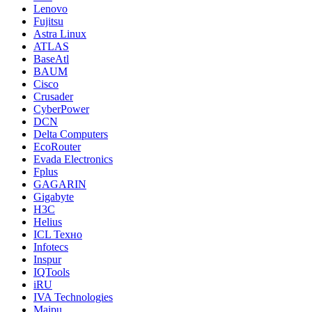
Lenovo
Fujitsu
Astra Linux
ATLAS
BaseAtl
BAUM
Cisco
Crusader
CyberPower
DCN
Delta Computers
EcoRouter
Evada Electronics
Fplus
GAGARIN
Gigabyte
H3C
Helius
ICL Техно
Infotecs
Inspur
IQTools
iRU
IVA Technologies
Maipu