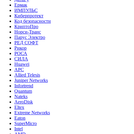
Ермак
ИМПУЛЬС
Киберпротект
Код безопасности
КриптоПро
Норси-Транс
Парус Электро
РЕД СОФТ
Рикор
РОСА
СИЛА
Huawei
APC
Allied Telesis
Juniper Networks
Infortrend
Quantum
Nateks
AeroDisk
Eltex
Extreme Networks
Eaton
SuperMicro
Intel