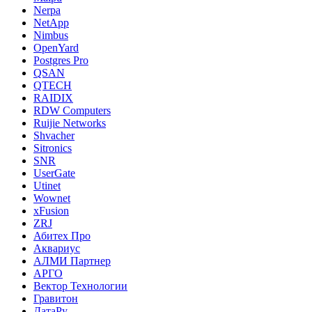
Nerpa
NetApp
Nimbus
OpenYard
Postgres Pro
QSAN
QTECH
RAIDIX
RDW Computers
Ruijie Networks
Shvacher
Sitronics
SNR
UserGate
Utinet
Wownet
xFusion
ZRJ
Абитех Про
Аквариус
АЛМИ Партнер
АРГО
Вектор Технологии
Гравитон
ДатаРу