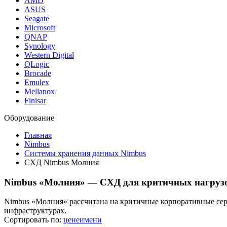
AMD
ASUS
Seagate
Microsoft
QNAP
Synology
Western Digital
QLogic
Brocade
Emulex
Mellanox
Finisar
Оборудование
Главная
Nimbus
Системы хранения данных Nimbus
СХД Nimbus Молния
Nimbus «Молния» — СХД для критичных нагруз
Nimbus «Молния» рассчитана на критичные корпоративные се
инфраструктурах.
Сортировать по:
цене
имени