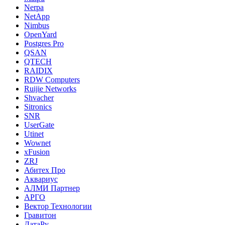
Nerpa
NetApp
Nimbus
OpenYard
Postgres Pro
QSAN
QTECH
RAIDIX
RDW Computers
Ruijie Networks
Shvacher
Sitronics
SNR
UserGate
Utinet
Wownet
xFusion
ZRJ
Абитех Про
Аквариус
АЛМИ Партнер
АРГО
Вектор Технологии
Гравитон
ДатаРу