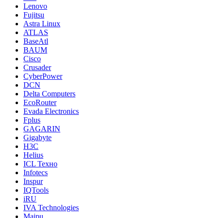
Lenovo
Fujitsu
Astra Linux
ATLAS
BaseAtl
BAUM
Cisco
Crusader
CyberPower
DCN
Delta Computers
EcoRouter
Evada Electronics
Fplus
GAGARIN
Gigabyte
H3C
Helius
ICL Техно
Infotecs
Inspur
IQTools
iRU
IVA Technologies
Maipu