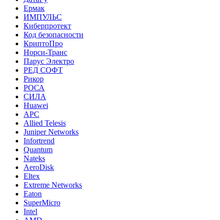
Ермак
ИМПУЛЬС
Киберпротект
Код безопасности
КриптоПро
Норси-Транс
Парус Электро
РЕД СОФТ
Рикор
РОСА
СИЛА
Huawei
APC
Allied Telesis
Juniper Networks
Infortrend
Quantum
Nateks
AeroDisk
Eltex
Extreme Networks
Eaton
SuperMicro
Intel