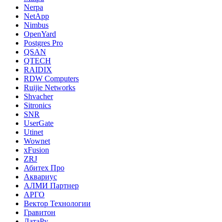
Nerpa
NetApp
Nimbus
OpenYard
Postgres Pro
QSAN
QTECH
RAIDIX
RDW Computers
Ruijie Networks
Shvacher
Sitronics
SNR
UserGate
Utinet
Wownet
xFusion
ZRJ
Абитех Про
Аквариус
АЛМИ Партнер
АРГО
Вектор Технологии
Гравитон
ДатаРу