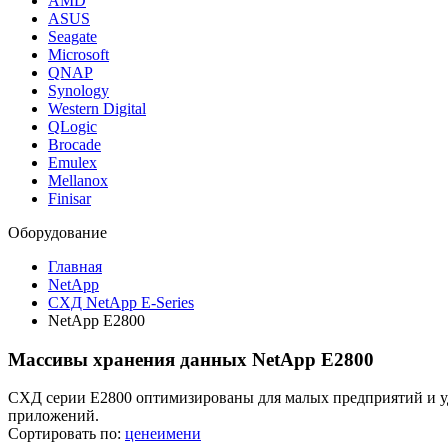
AMD
ASUS
Seagate
Microsoft
QNAP
Synology
Western Digital
QLogic
Brocade
Emulex
Mellanox
Finisar
Оборудование
Главная
NetApp
СХД NetApp E-Series
NetApp E2800
Массивы хранения данных NetApp E2800
СХД серии E2800 оптимизированы для малых предприятий и уд
приложений.
Сортировать по:
цене
имени