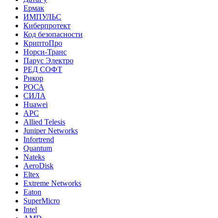
Ермак
ИМПУЛЬС
Киберпротект
Код безопасности
КриптоПро
Норси-Транс
Парус Электро
РЕД СОФТ
Рикор
РОСА
СИЛА
Huawei
APC
Allied Telesis
Juniper Networks
Infortrend
Quantum
Nateks
AeroDisk
Eltex
Extreme Networks
Eaton
SuperMicro
Intel