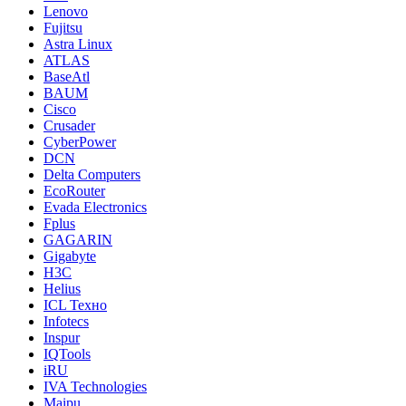
Lenovo
Fujitsu
Astra Linux
ATLAS
BaseAtl
BAUM
Cisco
Crusader
CyberPower
DCN
Delta Computers
EcoRouter
Evada Electronics
Fplus
GAGARIN
Gigabyte
H3C
Helius
ICL Техно
Infotecs
Inspur
IQTools
iRU
IVA Technologies
Maipu