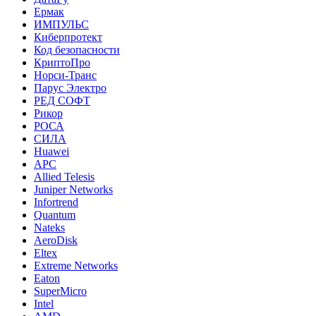
Ермак
ИМПУЛЬС
Киберпротект
Код безопасности
КриптоПро
Норси-Транс
Парус Электро
РЕД СОФТ
Рикор
РОСА
СИЛА
Huawei
APC
Allied Telesis
Juniper Networks
Infortrend
Quantum
Nateks
AeroDisk
Eltex
Extreme Networks
Eaton
SuperMicro
Intel