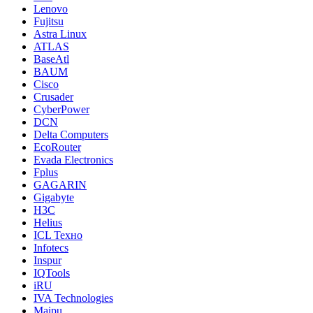
Lenovo
Fujitsu
Astra Linux
ATLAS
BaseAtl
BAUM
Cisco
Crusader
CyberPower
DCN
Delta Computers
EcoRouter
Evada Electronics
Fplus
GAGARIN
Gigabyte
H3C
Helius
ICL Техно
Infotecs
Inspur
IQTools
iRU
IVA Technologies
Maipu