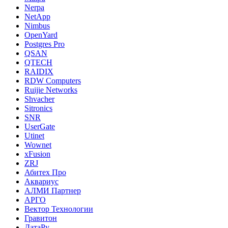
Nerpa
NetApp
Nimbus
OpenYard
Postgres Pro
QSAN
QTECH
RAIDIX
RDW Computers
Ruijie Networks
Shvacher
Sitronics
SNR
UserGate
Utinet
Wownet
xFusion
ZRJ
Абитех Про
Аквариус
АЛМИ Партнер
АРГО
Вектор Технологии
Гравитон
ДатаРу