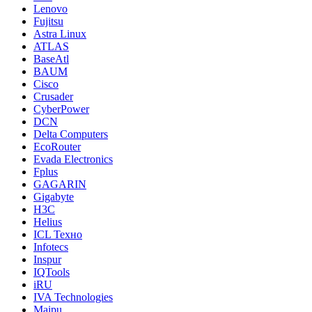
Lenovo
Fujitsu
Astra Linux
ATLAS
BaseAtl
BAUM
Cisco
Crusader
CyberPower
DCN
Delta Computers
EcoRouter
Evada Electronics
Fplus
GAGARIN
Gigabyte
H3C
Helius
ICL Техно
Infotecs
Inspur
IQTools
iRU
IVA Technologies
Maipu