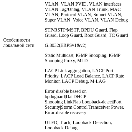
VLAN, VLAN PVID, VLAN interfaces,
VLAN Tag/Untag, VLAN Trunk, MAC
VLAN, Protocol VLAN, Subnet VLAN,
Super VLAN, Voice VLAN, VLAN Debug
STP/RSTP/MSTP, BPDU Guard, Flap
Guard, Loop Guard, Root Guard, TC Guard
Особенности
локальной сети
G.8032(ERPSv1&v2)
Static Multicast, IGMP Snooping, IGMP
Snooping Proxy, MLD
LACP Link aggregation, LACP Port
Priority, LACP Load Balance, LACP Rate
Monitor, LACP Debug, M-LAG
Error-disable based on
bpduguard|Dai|DHCP
Snooping|LinkFlap|Loopback-detect|Port
Security|Storm Control|Transceiver Power,
Error-disable recovery
ULFD, Track, Loopback Detection,
Loopback Debug