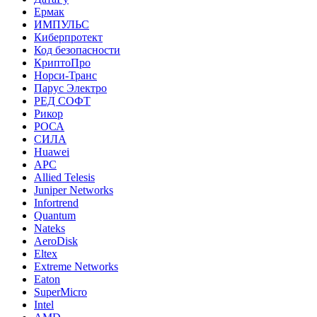
Ермак
ИМПУЛЬС
Киберпротект
Код безопасности
КриптоПро
Норси-Транс
Парус Электро
РЕД СОФТ
Рикор
РОСА
СИЛА
Huawei
APC
Allied Telesis
Juniper Networks
Infortrend
Quantum
Nateks
AeroDisk
Eltex
Extreme Networks
Eaton
SuperMicro
Intel