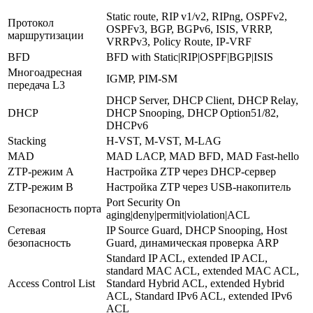
Static route, RIP v1/v2, RIPng, OSPFv2,
Протокол
OSPFv3, BGP, BGPv6, ISIS, VRRP,
маршрутизации
VRRPv3, Policy Route, IP-VRF
BFD
BFD with Static|RIP|OSPF|BGP|ISIS
Многоадресная
IGMP, PIM-SM
передача L3
DHCP Server, DHCP Client, DHCP Relay,
DHCP
DHCP Snooping, DHCP Option51/82,
DHCPv6
Stacking
H-VST, M-VST, M-LAG
MAD
MAD LACP, MAD BFD, MAD Fast-hello
ZTP-режим А
Настройка ZTP через DHCP-сервер
ZTP-режим B
Настройка ZTP через USB-накопитель
Port Security On
Безопасность порта
aging|deny|permit|violation|ACL
Сетевая
IP Source Guard, DHCP Snooping, Host
безопасность
Guard, динамическая проверка ARP
Standard IP ACL, extended IP ACL,
standard MAC ACL, extended MAC ACL,
Access Control List
Standard Hybrid ACL, extended Hybrid
ACL, Standard IPv6 ACL, extended IPv6
ACL