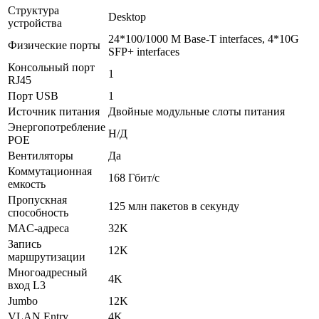
Структура
Desktop
устройства
24*100/1000 M Base-T interfaces, 4*10G
Физические порты
SFP+ interfaces
Консольный порт
1
RJ45
Порт USB
1
Источник питания
Двойные модульные слоты питания
Энергопотребление
Н/Д
POE
Вентиляторы
Да
Коммутационная
168 Гбит/с
емкость
Пропускная
125 млн пакетов в секунду
способность
MAC-адреса
32K
Запись
12K
маршрутизации
Многоадресный
4K
вход L3
Jumbo
12K
VLAN Entry
4K