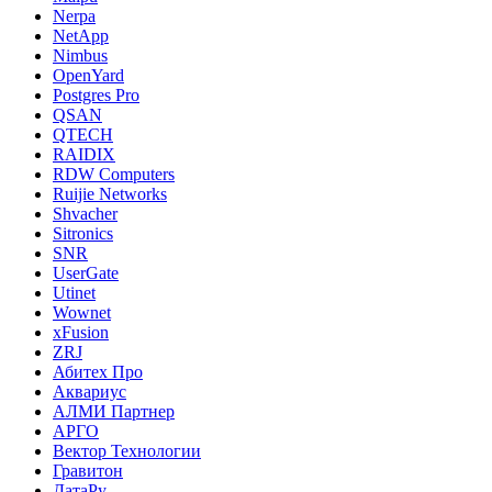
Nerpa
NetApp
Nimbus
OpenYard
Postgres Pro
QSAN
QTECH
RAIDIX
RDW Computers
Ruijie Networks
Shvacher
Sitronics
SNR
UserGate
Utinet
Wownet
xFusion
ZRJ
Абитех Про
Аквариус
АЛМИ Партнер
АРГО
Вектор Технологии
Гравитон
ДатаРу