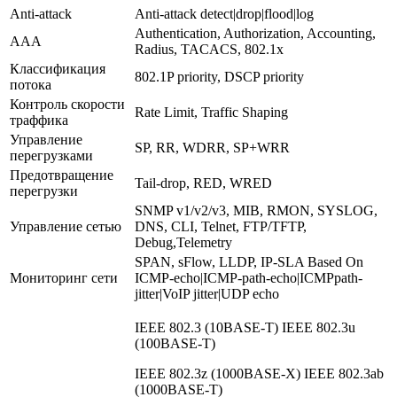
Anti-attack
Anti-attack detect|drop|flood|log
Authentication, Authorization, Accounting,
AAA
Radius, TACACS, 802.1x
Классификация
802.1P priority, DSCP priority
потока
Контроль скорости
Rate Limit, Traffic Shaping
траффика
Управление
SP, RR, WDRR, SP+WRR
перегрузками
Предотвращение
Tail-drop, RED, WRED
перегрузки
SNMP v1/v2/v3, MIB, RMON, SYSLOG,
Управление сетью
DNS, CLI, Telnet, FTP/TFTP,
Debug,Telemetry
SPAN, sFlow, LLDP, IP-SLA Based On
Мониторинг сети
ICMP-echo|ICMP-path-echo|ICMPpath-
jitter|VoIP jitter|UDP echo
IEEE 802.3 (10BASE-T) IEEE 802.3u
(100BASE-T)
IEEE 802.3z (1000BASE-X) IEEE 802.3ab
(1000BASE-T)