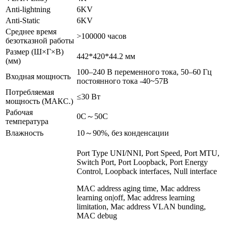
Anti-lightning
6KV
Anti-Static
6KV
Среднее время
>100000 часов
безотказной работы
Размер (Ш×Г×В)
442*420*44.2 мм
(мм)
100–240 В переменного тока, 50–60 Гц
Входная мощность
постоянного тока -40~57В
Потребляемая
≤30 Вт
мощность (МАКС.)
Рабочая
0С～50С
температура
Влажность
10～90%, без конденсации
Port Type UNI/NNI, Port Speed, Port MTU,
Switch Port, Port Loopback, Port Energy
Control, Loopback interfaces, Null interface
MAC address aging time, Mac address
learning on|off, Mac address learning
limitation, Mac address VLAN bunding,
MAC debug