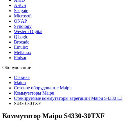
AMD
ASUS
Seagate
Microsoft
QNAP
Synology
Western Digital
QLogic
Brocade
Emulex
Mellanox
Finisar
Оборудование
Главная
Maipu
Сетевое оборудование Maipu
Коммутаторы Maipu
Стекируемые коммутаторы агрегации Maipu S4330 L3
S4330-30TXF
Коммутатор Maipu S4330-30TXF