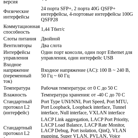
версия
24 порта SFP+, 2 порта 40G QSFP+
Физические
интерфейсы, 4-портовые интерфейсы 100G
интерфейсы
QSFP28
Коммутационная
1,44 Тбит/с
способность
Слоты питания
Двойной
Вентиляторы
Два слота
Интерфейсы
Один порт консоли, один порт Ethernet для
управления
управления, один интерфейс USB
Входное
напряжение
Входное напряжение (AC): 100 В ~ 240 В,
(переменный
50 Гц ~ 60 Гц
ток)
Температура
Рабочая температура: от 0 C до 50 C
Влажность
Температура хранения: от -40 C до 70 C
Стандартный
Port Type UNI/NNI, Port Speed, Port MTU,
протокол L2
Port Loopback, Loopback interface, Tunnel
(интерфейс)
interface, Null interface, VXLAN interface
LACP Link aggregation, LACP Port Priority,
LACP Load Balance, LACP Rate Monitor,
Стандартный
LACP Debug, Port isolation, QinQ, VLAN
протокол L2
mapping, Super VLAN, PVLAN, Voice