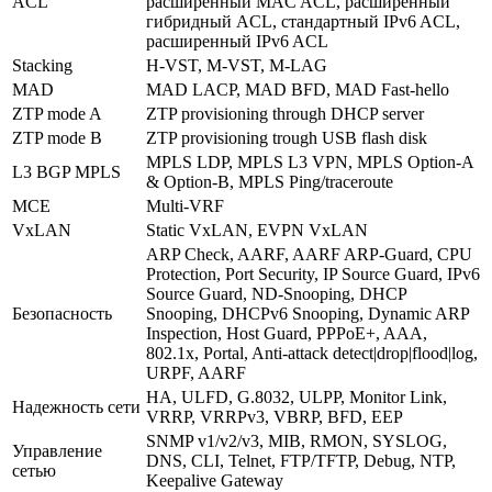
ACL
расширенный MAC ACL, расширенный
гибридный ACL, стандартный IPv6 ACL,
расширенный IPv6 ACL
Stacking
H-VST, M-VST, M-LAG
MAD
MAD LACP, MAD BFD, MAD Fast-hello
ZTP mode A
ZTP provisioning through DHCP server
ZTP mode B
ZTP provisioning trough USB flash disk
MPLS LDP, MPLS L3 VPN, MPLS Option-A
L3 BGP MPLS
& Option-B, MPLS Ping/traceroute
MCE
Multi-VRF
VxLAN
Static VxLAN, EVPN VxLAN
ARP Check, AARF, AARF ARP-Guard, CPU
Protection, Port Security, IP Source Guard, IPv6
Source Guard, ND-Snooping, DHCP
Безопасность
Snooping, DHCPv6 Snooping, Dynamic ARP
Inspection, Host Guard, PPPoE+, AAA,
802.1x, Portal, Anti-attack detect|drop|flood|log,
URPF, AARF
HA, ULFD, G.8032, ULPP, Monitor Link,
Надежность сети
VRRP, VRRPv3, VBRP, BFD, EEP
SNMP v1/v2/v3, MIB, RMON, SYSLOG,
Управление
DNS, CLI, Telnet, FTP/TFTP, Debug, NTP,
сетью
Keepalive Gateway