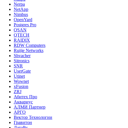
Nerpa
NetApp
Nimbus
OpenYard
Postgres Pro
QSAN
QTECH
RAIDIX
RDW Computers
Ruijie Networks
Shvacher
Sitronics
SNR
UserGate
Utinet
Wownet
xFusion
ZRJ
Абитех Про
Аквариус
АЛМИ Партнер
АРГО
Вектор Технологии
Гравитон
ДатаРу