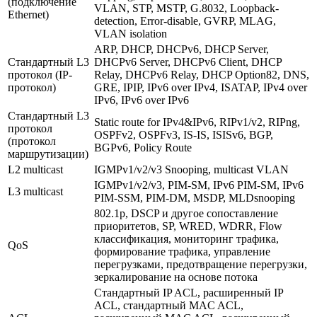
(подключение
VLAN, STP, MSTP, G.8032, Loopback-
Ethernet)
detection, Error-disable, GVRP, MLAG,
VLAN isolation
ARP, DHCP, DHCPv6, DHCP Server,
Стандартный L3
DHCPv6 Server, DHCPv6 Client, DHCP
протокол (IP-
Relay, DHCPv6 Relay, DHCP Option82, DNS,
протокол)
GRE, IPIP, IPv6 over IPv4, ISATAP, IPv4 over
IPv6, IPv6 over IPv6
Стандартный L3
Static route for IPv4&IPv6, RIPv1/v2, RIPng,
протокол
OSPFv2, OSPFv3, IS-IS, ISISv6, BGP,
(протокол
BGPv6, Policy Route
маршрутизации)
L2 multicast
IGMPv1/v2/v3 Snooping, multicast VLAN
IGMPv1/v2/v3, PIM-SM, IPv6 PIM-SM, IPv6
L3 multicast
PIM-SSM, PIM-DM, MSDP, MLDsnooping
802.1p, DSCP и другое сопоставление
приоритетов, SP, WRED, WDRR, Flow
классификация, мониторинг трафика,
QoS
формирование трафика, управление
перегрузками, предотвращение перегрузки,
зеркалирование на основе потока
Стандартный IP ACL, расширенный IP
ACL, стандартный MAC ACL,