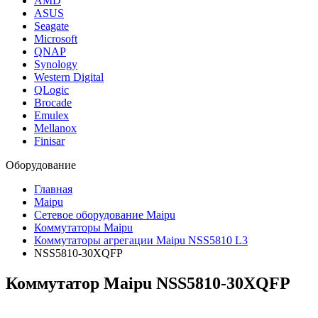
AMD
ASUS
Seagate
Microsoft
QNAP
Synology
Western Digital
QLogic
Brocade
Emulex
Mellanox
Finisar
Оборудование
Главная
Maipu
Сетевое оборудование Maipu
Коммутаторы Maipu
Коммутаторы агрегации Maipu NSS5810 L3
NSS5810-30XQFP
Коммутатор Maipu NSS5810-30XQFP