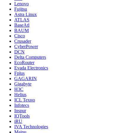
Lenovo
Fujitsu
Astra Linux
ATLAS
BaseAtl
BAUM
Cisco
Crusader
CyberPower
DCN
Delta Computers
EcoRouter
Evada Electronics
Fplus
GAGARIN
Gigabyte
H3C
Helius
ICL Техно
Infotecs
Inspur
IQTools
iRU
IVA Technologies
Maipu