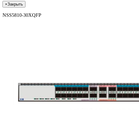
×
Закрыть
NSS5810-30XQFP