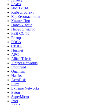
Ермак
ИМПУЛЬС
Киберпротект
Код безопасности
КриптоПро
Норси-Транс
Парус Электро
РЕД СОФТ
Рикор
РОСА
СИЛА
Huawei
APC
Allied Telesis
Juniper Networks
Infortrend
Quantum
Nateks
AeroDisk
Eltex
Extreme Networks
Eaton
SuperMicro
Intel