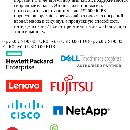
портами FC и четырьмя портами iSCSI; поддерживаются
гибридные каналы. Это позволяет повысить
производительность системы до 235 000 IOPS
(input/output operations per second, количество операций
ввода/вывода в секунду), а пропускную способность
интерфейсов до 7 Гбит/с при чтении и до 5,5 Гбит/с при
записи данных.
0 руб.
0 USD
0.00 EUR
0 руб.
0 USD
0.00 EUR
0 руб.
0 USD
0.00
EUR
0 руб.
0 USD
0.00 EUR