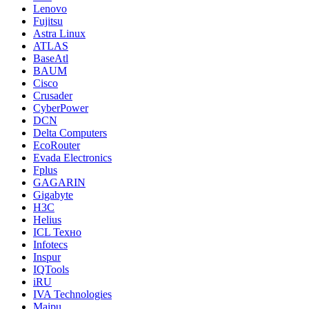
Lenovo
Fujitsu
Astra Linux
ATLAS
BaseAtl
BAUM
Cisco
Crusader
CyberPower
DCN
Delta Computers
EcoRouter
Evada Electronics
Fplus
GAGARIN
Gigabyte
H3C
Helius
ICL Техно
Infotecs
Inspur
IQTools
iRU
IVA Technologies
Maipu