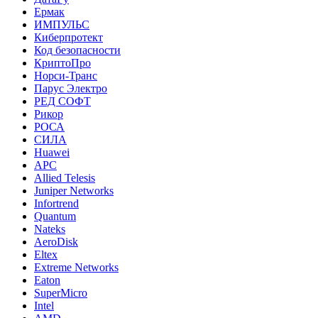
Ермак
ИМПУЛЬС
Киберпротект
Код безопасности
КриптоПро
Норси-Транс
Парус Электро
РЕД СОФТ
Рикор
РОСА
СИЛА
Huawei
APC
Allied Telesis
Juniper Networks
Infortrend
Quantum
Nateks
AeroDisk
Eltex
Extreme Networks
Eaton
SuperMicro
Intel