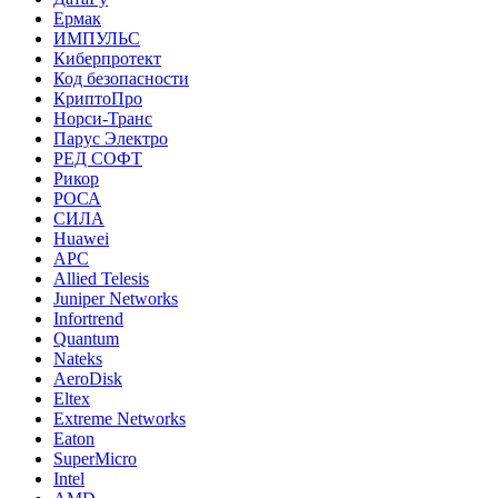
Ермак
ИМПУЛЬС
Киберпротект
Код безопасности
КриптоПро
Норси-Транс
Парус Электро
РЕД СОФТ
Рикор
РОСА
СИЛА
Huawei
APC
Allied Telesis
Juniper Networks
Infortrend
Quantum
Nateks
AeroDisk
Eltex
Extreme Networks
Eaton
SuperMicro
Intel