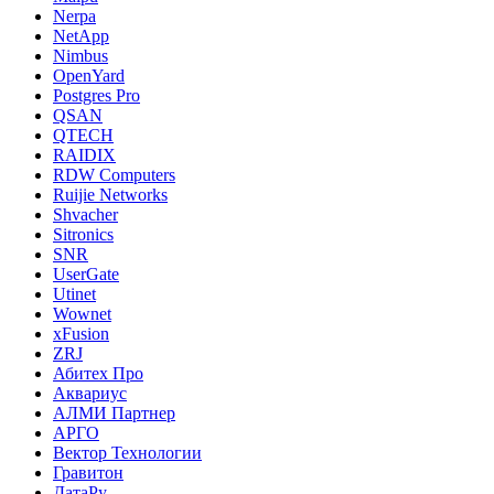
Nerpa
NetApp
Nimbus
OpenYard
Postgres Pro
QSAN
QTECH
RAIDIX
RDW Computers
Ruijie Networks
Shvacher
Sitronics
SNR
UserGate
Utinet
Wownet
xFusion
ZRJ
Абитех Про
Аквариус
АЛМИ Партнер
АРГО
Вектор Технологии
Гравитон
ДатаРу