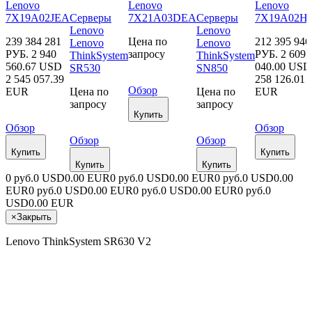
Lenovo
Lenovo
Lenovo
7X19A02JEA
Серверы
7X21A03DEA
Серверы
7X19A02H
Lenovo
Lenovo
239 384 281
Цена по
212 395 946
Lenovo
Lenovo
РУБ.
2 940
запросу
РУБ.
2 609
ThinkSystem
ThinkSystem
560.67 USD
040.00 USD
SR530
SN850
2 545 057.39
258 126.01
Обзор
EUR
Цена по
Цена по
EUR
запросу
запросу
Купить
Обзор
Обзор
Обзор
Обзор
Купить
Купить
Купить
Купить
0 руб.
0 USD
0.00 EUR
0 руб.
0 USD
0.00 EUR
0 руб.
0 USD
0.00
EUR
0 руб.
0 USD
0.00 EUR
0 руб.
0 USD
0.00 EUR
0 руб.
0
USD
0.00 EUR
×
Закрыть
Lenovo ThinkSystem SR630 V2