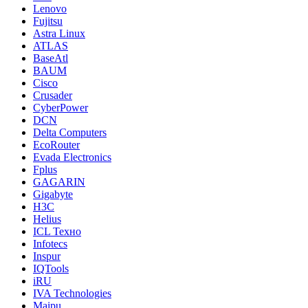
Lenovo
Fujitsu
Astra Linux
ATLAS
BaseAtl
BAUM
Cisco
Crusader
CyberPower
DCN
Delta Computers
EcoRouter
Evada Electronics
Fplus
GAGARIN
Gigabyte
H3C
Helius
ICL Техно
Infotecs
Inspur
IQTools
iRU
IVA Technologies
Maipu