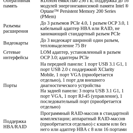
Оперативная
RDIMM емкостью 256 ГБ; поддержка до 16
память
модулей энергонезависимой памяти Intel ®
Optane™ Persistent Memory 200 Series
(PMem)
До 3 разъемов PCIe 4.0, 1 разъем OCP 3.0, 1
Разъемы
кабельный адаптер HBA или RAID, не
расширения
занимающий стандартный разъем PCIe
До 3 видеокарт шириной один разъем,
Видеокарты
тепловыделение 75 Вт
Сетевые
LOM адаптер, установленный в разъем
интерфейсы
OCP 3.0; адаптеры PCIe
На передней панели: 1 порт USB 3.1 G1, 1
порт USB 2.0 с поддержкой XClarity
Mobile, 1 порт VGA (приобретается
отдельно), 1 порт для внешнего
Порты
диагностического устройства
На задней панели: 3 порта USB 3.1 G1, 1
порт VGA, 1 порт RJ-45 (управление), 1
последовательный порт (приобретается
отдельно)
Программный RAID-массив в стандартной
комплектации; аппаратный RAID-массив
Поддержка
(приобретается отдельно) с кэшем или без
HBA/RAID
него или адаптер HBA с 8 или 16 портами