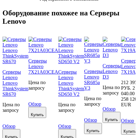
Оборудование похожее на Серверы
Lenovo
Серверы
Сервер
Серверы
Lenovo
Lenovo
Серверы
Lenovo
Серверы
7X21A03CEA
Серверы
7X19A
Lenovo
D3
Lenovo
Lenovo
Цена по
SR685a
212 395
Lenovo
Lenovo
Цена по
запросу
V3
РУБ.
2 
ThinkSystem
ThinkSystem
запросу
040.00
SR670
SD650 V2
Цена по
258 126
Обзор
запросу
Цена по
Цена по
EUR
Обзор
запросу
запросу
Купить
Обзор
Купить
Обзор
Обзор
Обзор
Купить
Купить
Купить
Купить