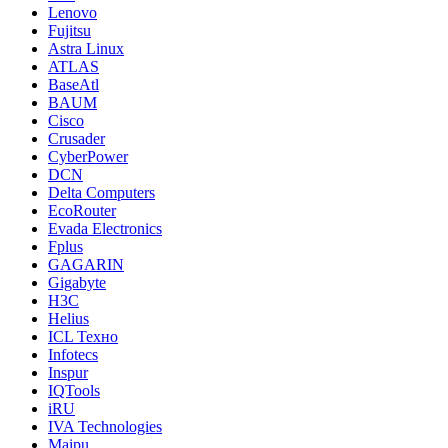
Lenovo
Fujitsu
Astra Linux
ATLAS
BaseAtl
BAUM
Cisco
Crusader
CyberPower
DCN
Delta Computers
EcoRouter
Evada Electronics
Fplus
GAGARIN
Gigabyte
H3C
Helius
ICL Техно
Infotecs
Inspur
IQTools
iRU
IVA Technologies
Maipu