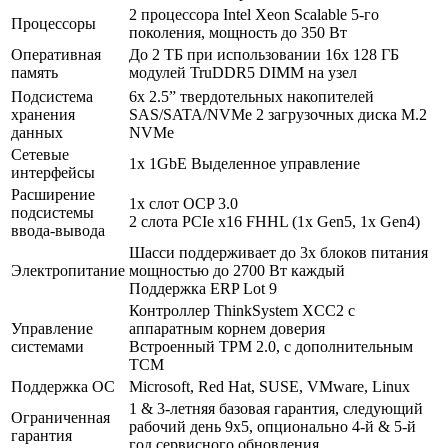
2 процессора Intel Xeon Scalable 5-го
Процессоры
поколения, мощность до 350 Вт
Оперативная
До 2 ТБ при использовании 16x 128 ГБ
память
модулей TruDDR5 DIMM на узел
Подсистема
6x 2.5” твердотельных накопителей
хранения
SAS/SATA/NVMe 2 загрузочных диска M.2
данных
NVMe
Сетевые
1x 1GbE Выделенное управление
интерфейсы
Расширение
1x слот OCP 3.0
подсистемы
2 слота PCIe x16 FHHL (1х Gen5, 1х Gen4)
ввода-вывода
Шасси поддерживает до 3x блоков питания
Электропитание
мощностью до 2700 Вт каждый
Поддержка ERP Lot 9
Контроллер ThinkSystem XCC2 с
Управление
аппаратным корнем доверия
системами
Встроенный TPM 2.0, с дополнительным
TCM
Поддержка ОС
Microsoft, Red Hat, SUSE, VMware, Linux
1 & 3-летняя базовая гарантия, следующий
Ограниченная
рабочий день 9x5, опционально 4-й & 5-й
гарантия
год сервисного обновления