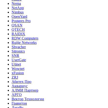
Nerpa
NetApp
Nimbus
OpenYard
Postgres Pro
QSAN
QTECH
RAIDIX
RDW Computers
Ruijie Networks
Shvacher
Sitronics
SNR
UserGate
Utinet
Wownet
xFusion
ZRJ
Абитех Про
Аквариус
АЛМИ Партнер
АРГО
Вектор Технологии
Гравитон
ДатаРу