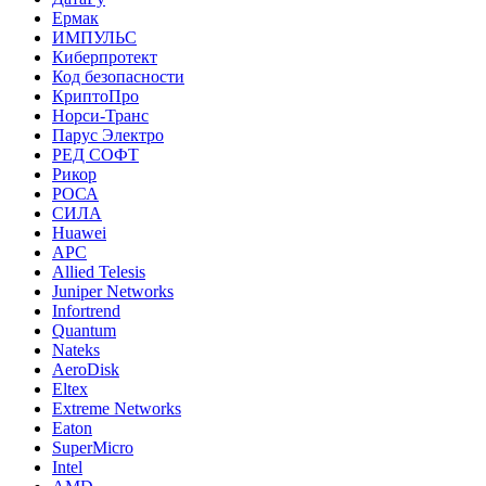
Ермак
ИМПУЛЬС
Киберпротект
Код безопасности
КриптоПро
Норси-Транс
Парус Электро
РЕД СОФТ
Рикор
РОСА
СИЛА
Huawei
APC
Allied Telesis
Juniper Networks
Infortrend
Quantum
Nateks
AeroDisk
Eltex
Extreme Networks
Eaton
SuperMicro
Intel