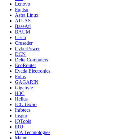
Lenovo
Fujitsu
Astra Linux
ATLAS
BaseAtl
BAUM
Cisco
Crusader
CyberPower
DCN
Delta Computers
EcoRouter
Evada Electronics
Fplus
GAGARIN
Gigabyte
H3C
Helius
ICL Техно
Infotecs
Inspur
IQTools
iRU
IVA Technologies
Maipu