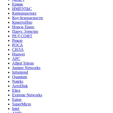
Ермак
ИМПУЛЬС
Киберпротект
Код безопасности
КриптоПро
Норси-Транс
Парус Электро
РЕД СОФТ
Рикор
РОСА
СИЛА
Huawei
APC
Allied Telesis
Juniper Networks
Infortrend
Quantum
Nateks
AeroDisk
Eltex
Extreme Networks
Eaton
SuperMicro
Intel