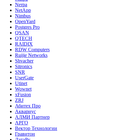
Nerpa
NetApp
Nimbus
OpenYard
Postgres Pro
QSAN
QTECH
RAIDIX
RDW Computers
Ruijie Networks
Shvacher
Sitronics
SNR
UserGate
Utinet
Wownet
xFusion
ZRJ
Абитех Про
Аквариус
АЛМИ Партнер
АРГО
Вектор Технологии
Гравитон
ДатаРу